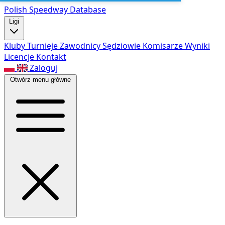
Polish Speed
way Database
Ligi
Kluby
Turnieje
Zawodnicy
Sędziowie
Komisarze
Wyniki
Licencje
Kontakt
Zaloguj
Otwórz menu główne