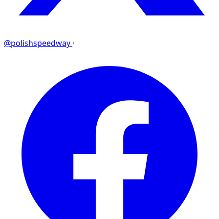
@polishspeedway
·