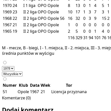
1970
24
I
1 liga
OPO
Opole
8
13
0
1
4
5
1
1969
23
II
2 liga
OPO
Opole
10
17
1
3
7
3
1
1968
22
II
2 liga
OPO
Opole
56
16
32
0
3
9
15
2
1967
21
II
2 liga
OPO
Opole
1
0
0
0
0
0
0
1965
19
II
2 liga
OPO
Opole
2
5
0
0
1
4
0
116
329
31
94
101
76
1
M - mecze, B - biegi, I - 1. miejsca, II - 2. miejsca, III - 3. 
średnia punktów w wyścigu
Numer
Klub
Data
Wiek
Tor
51
Opole
1967
21
Licencja przyznana
Komentarze (0)
Dodaj komentarz