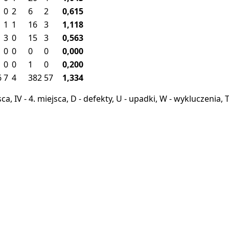
0
2
6
2
0,615
1
1
16
3
1,118
3
0
15
3
0,563
0
0
0
0
0,000
0
0
1
0
0,200
6
7
4
382
57
1,334
miejsca, IV - 4. miejsca, D - defekty, U - upadki, W - wykluczeni