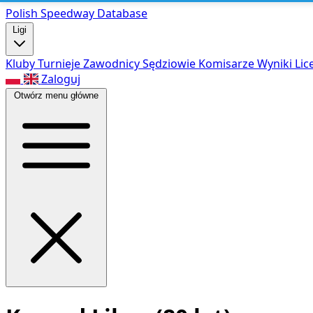
Polish Speed
way Database
Ligi
Kluby
Turnieje
Zawodnicy
Sędziowie
Komisarze
Wyniki
Lic
Zaloguj
Otwórz menu główne