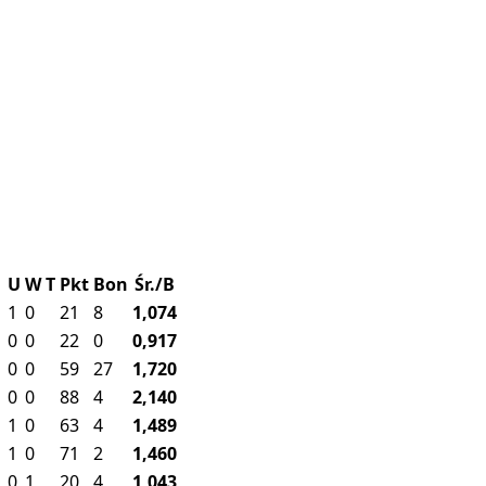
U
W
T
Pkt
Bon
Śr./B
1
0
21
8
1,074
0
0
22
0
0,917
0
0
59
27
1,720
0
0
88
4
2,140
1
0
63
4
1,489
1
0
71
2
1,460
0
1
20
4
1,043