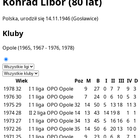
Konrad Libor
(80 lat)
Polska, urodził się 14.11.1946 (Gosławice)
Kluby
Opole
(1965, 1967 - 1976, 1978)
Wiek
Poz
M
B
I
II
III
IV
D
1978
32
I
1 liga
OPO
Opole
9
27
0
7
7
9
3
1976
30
I
1 liga
OPO
Opole
7
24
0
6
10
5
3
1975
29
I
1 liga
OPO
Opole
32
14
50
5
13
18
11
3
1974
28
II
2 liga
OPO
Opole
14
13
43
14
19
8
1
1
1973
27
I
1 liga
OPO
Opole
34
13
45
5
16
16
6
1
1972
26
I
1 liga
OPO
Opole
35
14
50
6
20
13
10
0
1971
25
I
1 liga
OPO
Opole
9
23
0
6
8
7
1