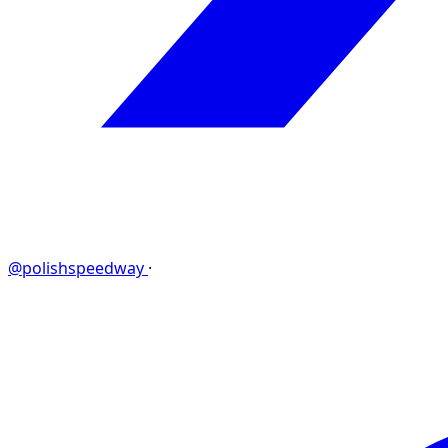
@polishspeedway
·