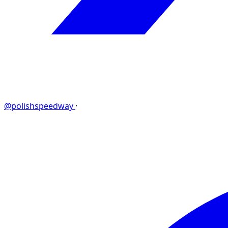
@polishspeedway
·