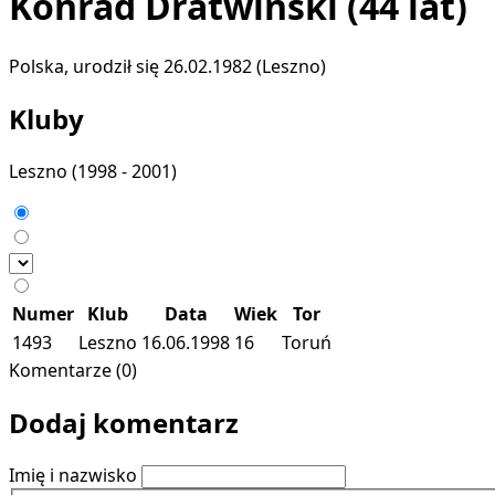
Konrad Dratwiński
(44 lat)
Polska, urodził się 26.02.1982 (Leszno)
Kluby
Leszno
(1998 - 2001)
Numer
Klub
Data
Wiek
Tor
1493
Leszno
16.06.1998
16
Toruń
Komentarze (0)
Dodaj komentarz
Imię i nazwisko