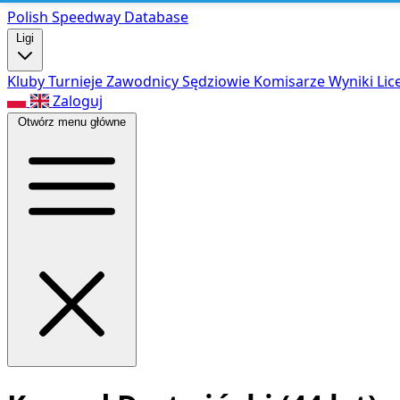
Polish Speed
way Database
Ligi
Kluby
Turnieje
Zawodnicy
Sędziowie
Komisarze
Wyniki
Lic
Zaloguj
Otwórz menu główne