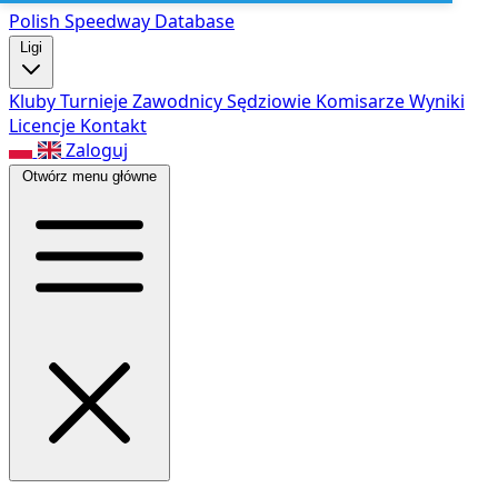
Polish Speed
way Database
Ligi
Kluby
Turnieje
Zawodnicy
Sędziowie
Komisarze
Wyniki
Licencje
Kontakt
Zaloguj
Otwórz menu główne