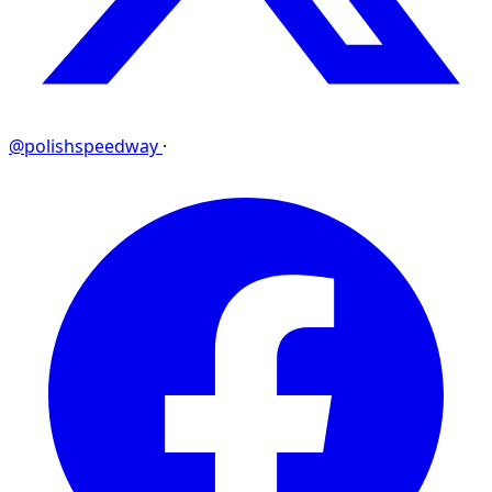
@polishspeedway
·