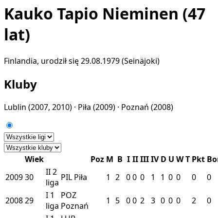
Kauko Tapio Nieminen
(47
lat)
Finlandia, urodził się 29.08.1979 (Seinäjoki)
Kluby
Lublin
(2007, 2010) ·
Piła
(2009) ·
Poznań
(2008)
Wiek
Poz
M
B
I
II
III
IV
D
U
W
T
Pkt
Bo
II
2
2009
30
PIL
Piła
1
2
0
0
0
1
1
0
0
0
0
liga
I
1
POZ
2008
29
1
5
0
0
2
3
0
0
0
2
0
liga
Poznań