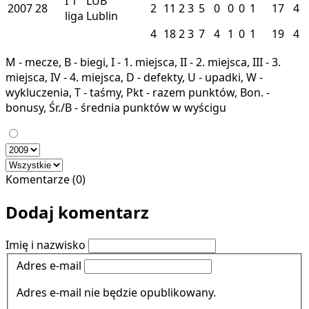
I
1
LUB
2007
28
2
11
2
3
5
0
0
0
1
17
4
liga
Lublin
4
18
2
3
7
4
1
0
1
19
4
M - mecze, B - biegi, I - 1. miejsca, II - 2. miejsca, III - 3.
miejsca, IV - 4. miejsca, D - defekty, U - upadki, W -
wykluczenia, T - taśmy, Pkt - razem punktów, Bon. -
bonusy, Śr./B - średnia punktów w wyścigu
Komentarze (0)
Dodaj komentarz
Imię i nazwisko
Adres e-mail
Adres e-mail nie będzie opublikowany.