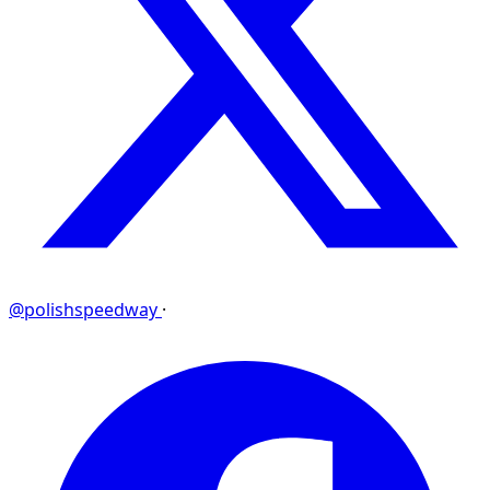
@polishspeedway
·