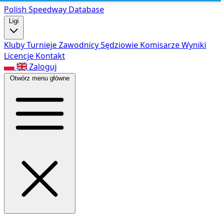
Polish Speed
way Database
Ligi
Kluby
Turnieje
Zawodnicy
Sędziowie
Komisarze
Wyniki
Licencje
Kontakt
Zaloguj
Otwórz menu główne