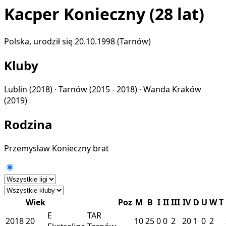
Kacper Konieczny
(28 lat)
Polska, urodził się 20.10.1998 (Tarnów)
Kluby
Lublin
(2018) ·
Tarnów
(2015 - 2018) ·
Wanda Kraków
(2019)
Rodzina
Przemysław Konieczny
brat
Wiek
Poz
M
B
I
II
III
IV
D
U
W
T
E
TAR
2018
20
10
25
0
0
2
20
1
0
2