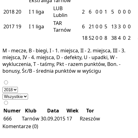
Ekstraliga
Tarnów
LUB
2018
20
I
1 liga
2
6
0
0
1
5
0
0
0
Lublin
TAR
2017
19
I
1 liga
6
21
0
0
5
13
3
0
0
Tarnów
18
52
0
0
8
38
4
0
2
M - mecze, B - biegi, I - 1. miejsca, II - 2. miejsca, III - 3.
miejsca, IV - 4. miejsca, D - defekty, U - upadki, W -
wykluczenia, T - taśmy, Pkt - razem punktów, Bon. -
bonusy, Śr./B - średnia punktów w wyścigu
Numer
Klub
Data
Wiek
Tor
666
Tarnów
30.09.2015
17
Rzeszów
Komentarze (0)