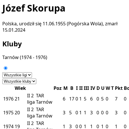
Józef Skorupa
Polska, urodził się 11.06.1955 (Pogórska Wola), zmarł
15.01.2024
Kluby
Tarnów
(1974 - 1976)
Wiek
Poz
M
B
I
II
III
IV
D
U
W
T
Pkt
B
II
2
TAR
1976
21
6
17
0
1
5
6
0
5
0
7
0
liga
Tarnów
II
2
TAR
1975
20
3
5
0
1
1
3
0
0
0
3
0
liga
Tarnów
II
2
TAR
1974
19
1
3
0
0
1
1
0
1
0
1
0