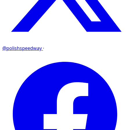
@polishspeedway
·