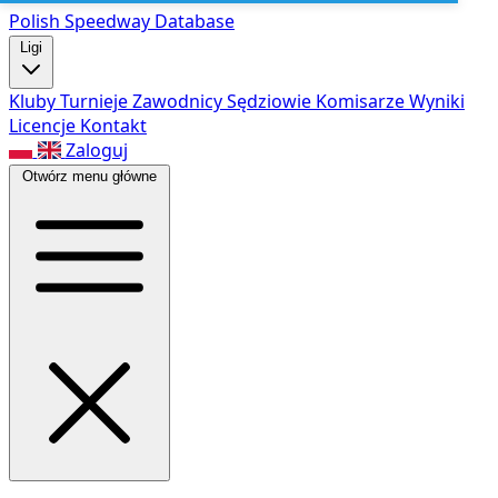
Polish Speed
way Database
Ligi
Kluby
Turnieje
Zawodnicy
Sędziowie
Komisarze
Wyniki
Licencje
Kontakt
Zaloguj
Otwórz menu główne