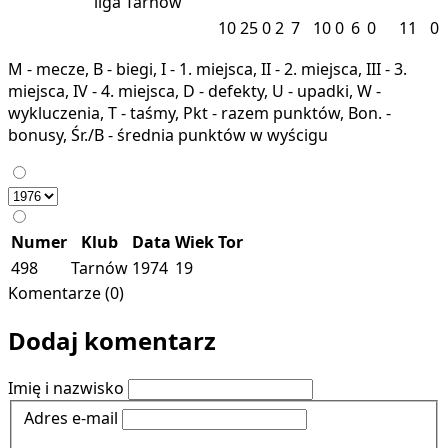
liga
Tarnów
10
25
0
2
7
10
0
6
0
11
0
M - mecze, B - biegi, I - 1. miejsca, II - 2. miejsca, III - 3.
miejsca, IV - 4. miejsca, D - defekty, U - upadki, W -
wykluczenia, T - taśmy, Pkt - razem punktów, Bon. -
bonusy, Śr./B - średnia punktów w wyścigu
Numer
Klub
Data
Wiek
Tor
498
Tarnów
1974
19
Komentarze (0)
Dodaj komentarz
Imię i nazwisko
Adres e-mail