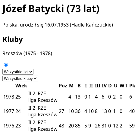
Józef Batycki
(73 lat)
Polska, urodził się 16.07.1953 (Hadle Kańczuckie)
Kluby
Rzeszów
(1975 - 1978)
Wiek
Poz
M
B
I
II
III
IV
D
U
W
T
Pk
II
2
RZE
1978
25
4
13
0
1
4
6
0
2
0
6
liga
Rzeszów
II
2
RZE
1977
24
27
10
36
4
10
8
13
0
1
0
40
liga
Rzeszów
II
2
RZE
1976
23
48
20
85
5
9
26
31
0
12
2
59
liga
Rzeszów