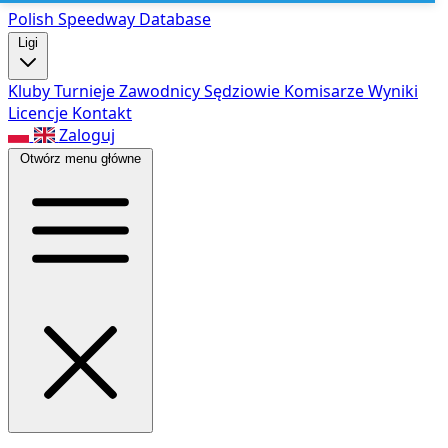
Polish Speed
way Database
Ligi
Kluby
Turnieje
Zawodnicy
Sędziowie
Komisarze
Wyniki
Licencje
Kontakt
Zaloguj
Otwórz menu główne