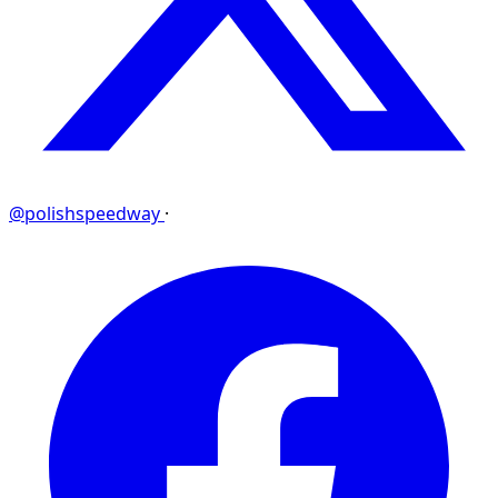
@polishspeedway
·