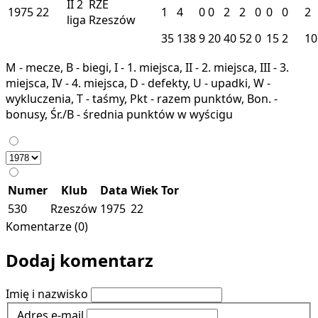
II
2
RZE
1975
22
1
4
0
0
2
2
0
0
0
2
liga
Rzeszów
35
138
9
20
40
52
0
15
2
10
M - mecze, B - biegi, I - 1. miejsca, II - 2. miejsca, III - 3.
miejsca, IV - 4. miejsca, D - defekty, U - upadki, W -
wykluczenia, T - taśmy, Pkt - razem punktów, Bon. -
bonusy, Śr./B - średnia punktów w wyścigu
Numer
Klub
Data
Wiek
Tor
530
Rzeszów
1975
22
Komentarze (0)
Dodaj komentarz
Imię i nazwisko
Adres e-mail