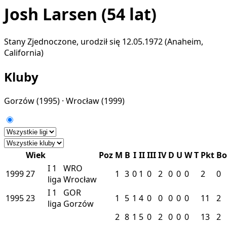
Josh Larsen
(54 lat)
Stany Zjednoczone, urodził się 12.05.1972 (Anaheim,
California)
Kluby
Gorzów
(1995) ·
Wrocław
(1999)
Wiek
Poz
M
B
I
II
III
IV
D
U
W
T
Pkt
B
I
1
WRO
1999
27
1
3
0
1
0
2
0
0
0
2
0
liga
Wrocław
I
1
GOR
1995
23
1
5
1
4
0
0
0
0
0
11
2
liga
Gorzów
2
8
1
5
0
2
0
0
0
13
2