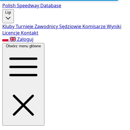
Polish Speed
way Database
Ligi
Kluby
Turnieje
Zawodnicy
Sędziowie
Komisarze
Wyniki
Licencje
Kontakt
Zaloguj
Otwórz menu główne