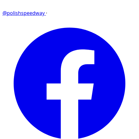
@polishspeedway
·