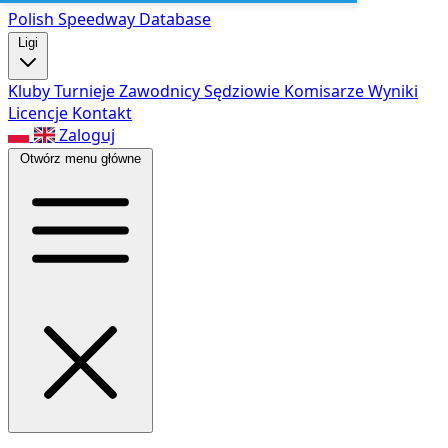
Polish Speed
way Database
Ligi
Kluby
Turnieje
Zawodnicy
Sędziowie
Komisarze
Wyniki
Licencje
Kontakt
Zaloguj
Otwórz menu główne