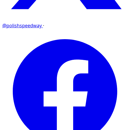
@polishspeedway
·