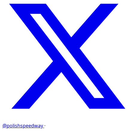
@polishspeedway
·