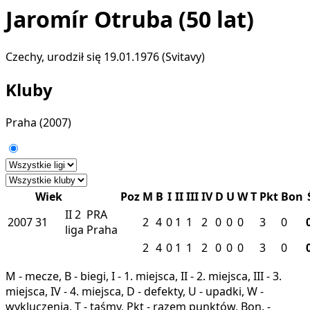
Jaromír Otruba
(50 lat)
Czechy, urodził się 19.01.1976 (Svitavy)
Kluby
Praha
(2007)
Wiek
Poz
M
B
I
II
III
IV
D
U
W
T
Pkt
Bon
II
2
PRA
2007
31
2
4
0
1
1
2
0
0
0
3
0
liga
Praha
2
4
0
1
1
2
0
0
0
3
0
M - mecze, B - biegi, I - 1. miejsca, II - 2. miejsca, III - 3.
miejsca, IV - 4. miejsca, D - defekty, U - upadki, W -
wykluczenia, T - taśmy, Pkt - razem punktów, Bon. -