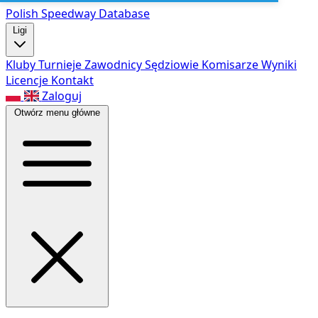
Polish Speed
way Database
Ligi
Kluby
Turnieje
Zawodnicy
Sędziowie
Komisarze
Wyniki
Licencje
Kontakt
Zaloguj
Otwórz menu główne