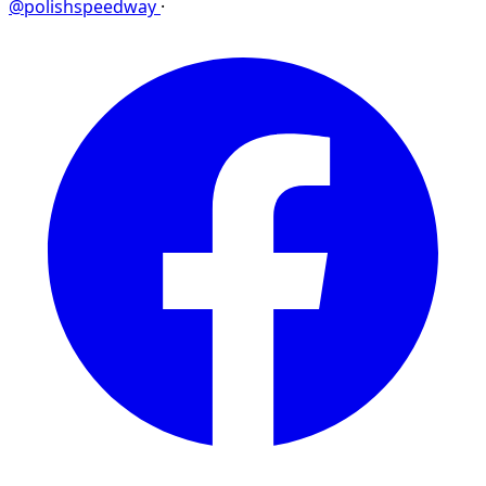
@polishspeedway
·