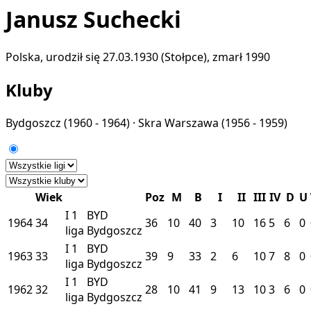
Janusz Suchecki
Polska, urodził się 27.03.1930 (Stołpce), zmarł 1990
Kluby
Bydgoszcz
(1960 - 1964) ·
Skra Warszawa
(1956 - 1959)
Wiek
Poz
M
B
I
II
III
IV
D
U
I
1
BYD
1964
34
36
10
40
3
10
16
5
6
0
liga
Bydgoszcz
I
1
BYD
1963
33
39
9
33
2
6
10
7
8
0
liga
Bydgoszcz
I
1
BYD
1962
32
28
10
41
9
13
10
3
6
0
liga
Bydgoszcz