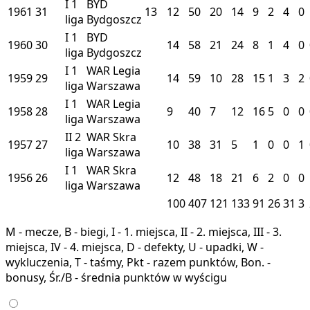
I
1
BYD
1961
31
13
12
50
20
14
9
2
4
0
liga
Bydgoszcz
I
1
BYD
1960
30
14
58
21
24
8
1
4
0
liga
Bydgoszcz
I
1
WAR
Legia
1959
29
14
59
10
28
15
1
3
2
liga
Warszawa
I
1
WAR
Legia
1958
28
9
40
7
12
16
5
0
0
liga
Warszawa
II
2
WAR
Skra
1957
27
10
38
31
5
1
0
0
1
liga
Warszawa
I
1
WAR
Skra
1956
26
12
48
18
21
6
2
0
0
liga
Warszawa
100
407
121
133
91
26
31
3
M - mecze, B - biegi, I - 1. miejsca, II - 2. miejsca, III - 3.
miejsca, IV - 4. miejsca, D - defekty, U - upadki, W -
wykluczenia, T - taśmy, Pkt - razem punktów, Bon. -
bonusy, Śr./B - średnia punktów w wyścigu