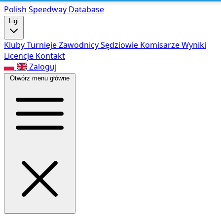
Polish Speed
way Database
Ligi
Kluby
Turnieje
Zawodnicy
Sędziowie
Komisarze
Wyniki
Licencje
Kontakt
Zaloguj
Otwórz menu główne