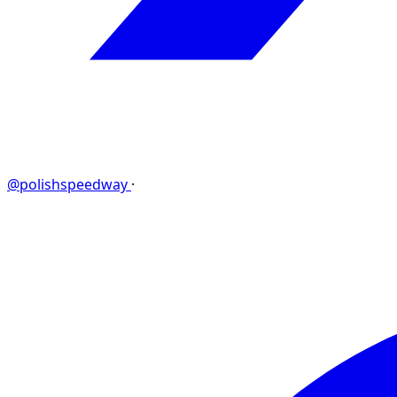
@polishspeedway
·