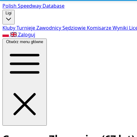
Polish Speed
way Database
Ligi
Kluby
Turnieje
Zawodnicy
Sędziowie
Komisarze
Wyniki
Lic
Zaloguj
Otwórz menu główne