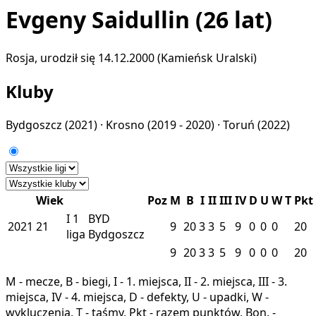
Evgeny Saidullin
(26 lat)
Rosja, urodził się 14.12.2000 (Kamieńsk Uralski)
Kluby
Bydgoszcz
(2021) ·
Krosno
(2019 - 2020) ·
Toruń
(2022)
Wiek
Poz
M
B
I
II
III
IV
D
U
W
T
Pkt
I
1
BYD
2021
21
9
20
3
3
5
9
0
0
0
20
liga
Bydgoszcz
9
20
3
3
5
9
0
0
0
20
M - mecze, B - biegi, I - 1. miejsca, II - 2. miejsca, III - 3.
miejsca, IV - 4. miejsca, D - defekty, U - upadki, W -
wykluczenia, T - taśmy, Pkt - razem punktów, Bon. -