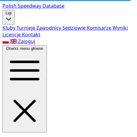
Polish Speed
way Database
Ligi
Kluby
Turnieje
Zawodnicy
Sędziowie
Komisarze
Wyniki
Licencje
Kontakt
Zaloguj
Otwórz menu główne