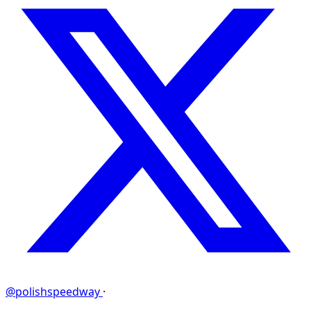
@polishspeedway
·