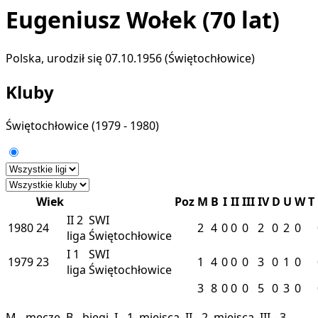
Eugeniusz Wołek
(70 lat)
Polska, urodził się 07.10.1956 (Świętochłowice)
Kluby
Świętochłowice
(1979 - 1980)
Wiek
Poz
M
B
I
II
III
IV
D
U
W
T
II
2
SWI
1980
24
2
4
0
0
0
2
0
2
0
liga
Świętochłowice
I
1
SWI
1979
23
1
4
0
0
0
3
0
1
0
liga
Świętochłowice
3
8
0
0
0
5
0
3
0
M - mecze, B - biegi, I - 1. miejsca, II - 2. miejsca, III - 3.