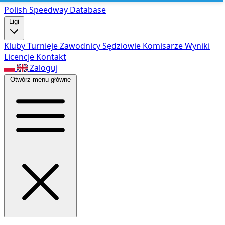
Polish Speed
way Database
Ligi
Kluby
Turnieje
Zawodnicy
Sędziowie
Komisarze
Wyniki
Licencje
Kontakt
Zaloguj
Otwórz menu główne