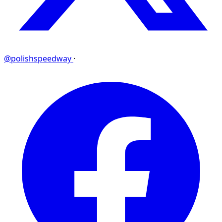
@polishspeedway
·