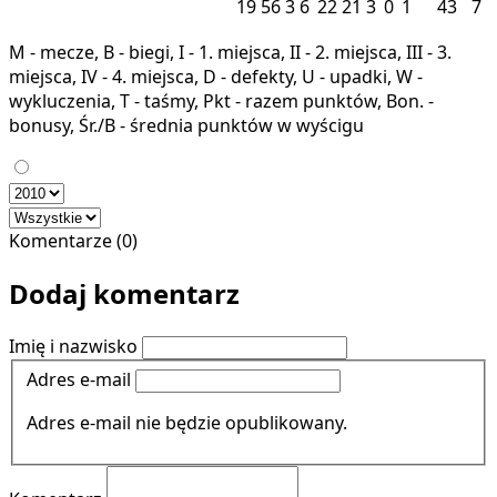
19
56
3
6
22
21
3
0
1
43
7
M - mecze, B - biegi, I - 1. miejsca, II - 2. miejsca, III - 3.
miejsca, IV - 4. miejsca, D - defekty, U - upadki, W -
wykluczenia, T - taśmy, Pkt - razem punktów, Bon. -
bonusy, Śr./B - średnia punktów w wyścigu
Komentarze (0)
Dodaj komentarz
Imię i nazwisko
Adres e-mail
Adres e-mail nie będzie opublikowany.