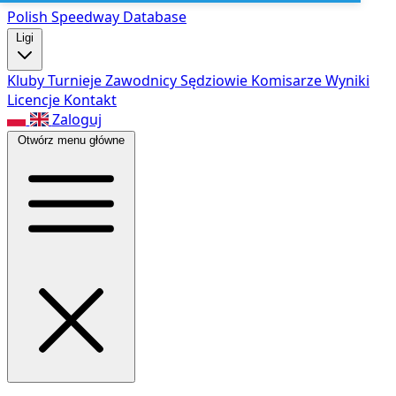
Polish Speed
way Database
Ligi
Kluby
Turnieje
Zawodnicy
Sędziowie
Komisarze
Wyniki
Licencje
Kontakt
Zaloguj
Otwórz menu główne