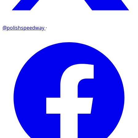
@polishspeedway
·