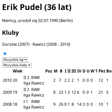
Erik Pudel
(36 lat)
Niemcy, urodził się 02.07.1990 (Berlin)
Kluby
Gorzów
(2007) ·
Rawicz
(2008 - 2010)
Wiek
Poz
M
B
I
II
III
IV
D
U
W
T
Pkt
Bo
II
2
RAW
2010
20
2
7
2
2
2
1
0
0
0
12
1
liga
Rawicz
II
2
RAW
2009
19
8
23
1
3
12
6
0
0
1
21
5
liga
Rawicz
I
1
RAW
2008
18
9
26
0
1
8
14
3
0
0
10
1
liga
Rawicz