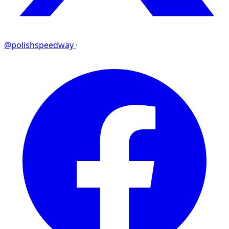
@polishspeedway
·