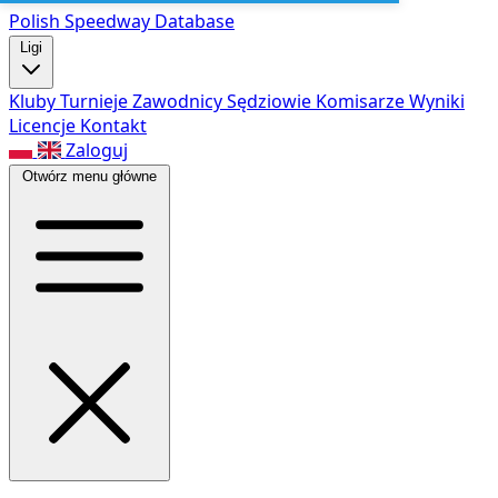
Polish Speed
way Database
Ligi
Kluby
Turnieje
Zawodnicy
Sędziowie
Komisarze
Wyniki
Licencje
Kontakt
Zaloguj
Otwórz menu główne