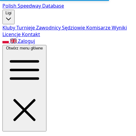
Polish Speed
way Database
Ligi
Kluby
Turnieje
Zawodnicy
Sędziowie
Komisarze
Wyniki
Licencje
Kontakt
Zaloguj
Otwórz menu główne