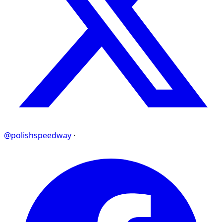
@polishspeedway
·