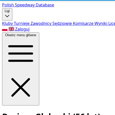
Polish Speed
way Database
Ligi
Kluby
Turnieje
Zawodnicy
Sędziowie
Komisarze
Wyniki
Lic
Zaloguj
Otwórz menu główne