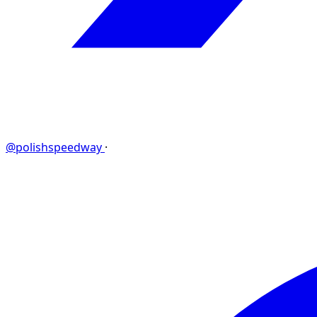
@polishspeedway
·