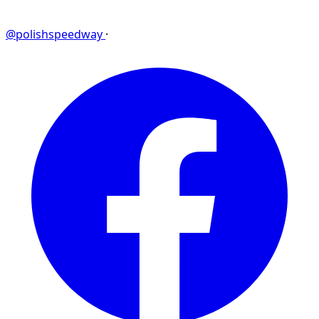
@polishspeedway
·