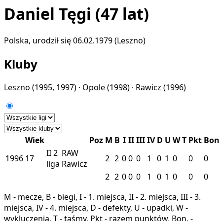
Daniel Tęgi
(47 lat)
Polska, urodził się 06.02.1979 (Leszno)
Kluby
Leszno
(1995, 1997) ·
Opole
(1998) ·
Rawicz
(1996)
Wiek
Poz
M
B
I
II
III
IV
D
U
W
T
Pkt
Bon
II
2
RAW
1996
17
2
2
0
0
0
1
0
1
0
0
0
liga
Rawicz
2
2
0
0
0
1
0
1
0
0
0
M - mecze, B - biegi, I - 1. miejsca, II - 2. miejsca, III - 3.
miejsca, IV - 4. miejsca, D - defekty, U - upadki, W -
wykluczenia, T - taśmy, Pkt - razem punktów, Bon. -