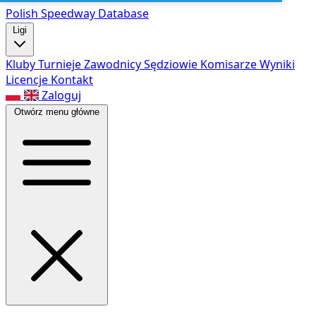
Polish Speed
way Database
Ligi
Kluby
Turnieje
Zawodnicy
Sędziowie
Komisarze
Wyniki
Licencje
Kontakt
Zaloguj
Otwórz menu główne