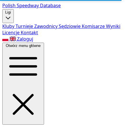
Polish Speed
way Database
Ligi
Kluby
Turnieje
Zawodnicy
Sędziowie
Komisarze
Wyniki
Licencje
Kontakt
Zaloguj
Otwórz menu główne