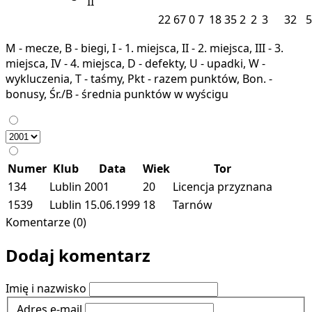
II
22
67
0
7
18
35
2
2
3
32
5
M - mecze, B - biegi, I - 1. miejsca, II - 2. miejsca, III - 3.
miejsca, IV - 4. miejsca, D - defekty, U - upadki, W -
wykluczenia, T - taśmy, Pkt - razem punktów, Bon. -
bonusy, Śr./B - średnia punktów w wyścigu
Numer
Klub
Data
Wiek
Tor
134
Lublin
2001
20
Licencja przyznana
1539
Lublin
15.06.1999
18
Tarnów
Komentarze (0)
Dodaj komentarz
Imię i nazwisko
Adres e-mail