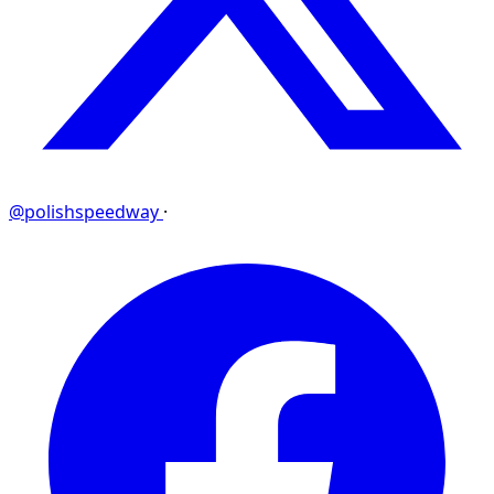
@polishspeedway
·