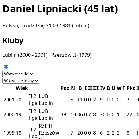
Daniel Lipniacki
(45 lat)
Polska, urodził się 21.03.1981 (Lublin)
Kluby
Lublin
(2000 - 2001) ·
Rzeszów II
(1999)
Wiek
Poz
M
B
I
II
III
IV
D
U
W
T
Pkt
II
2
LUB
2001
20
5
11
0
0
2
9
0
0
0
2
0
liga
Lublin
II
2
LUB
2000
19
39
10
36
0
7
8
20
0
0
1
22
4
liga
Lublin
RZE II
II
2
1999
18
Rzeszów
7
20
0
0
8
6
2
2
2
8
1
liga