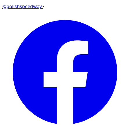
@polishspeedway
·