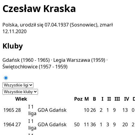
Czesław Kraska
Polska, urodził się 07.04.1937 (Sosnowiec), zmarł
12.11.2020
Kluby
Gdańsk
(1960 - 1965) ·
Legia Warszawa
(1959) ·
Świętochłowice
(1957 - 1959)
Wiek
Poz
M
B
I
II
III
IV
I
1
1965
28
GDA
Gdańsk
10
26
2
1
9
13
0
liga
I
1
1964
27
GDA
Gdańsk
50
11
36
1
3
9
20
2
liga