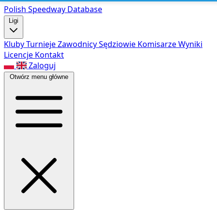
Polish Speed
way Database
Ligi
Kluby
Turnieje
Zawodnicy
Sędziowie
Komisarze
Wyniki
Licencje
Kontakt
Zaloguj
Otwórz menu główne