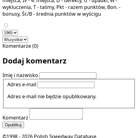
miejsca, IV - 4. miejsca, D - defekty, U - upadki, W -
wykluczenia, T - taśmy, Pkt - razem punktów, Bon. -
bonusy, Śr./B - średnia punktów w wyścigu
Komentarze (0)
Dodaj komentarz
Imię i nazwisko
Adres e-mail
Adres e-mail nie będzie opublikowany.
Komentarz
Opublikuj
©1998 - 2026 Polish Speedway Database