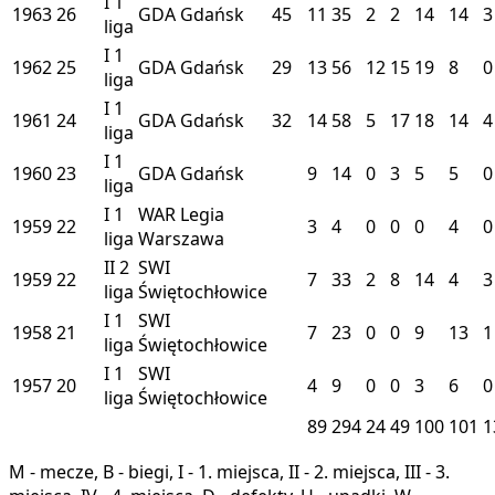
I
1
1963
26
GDA
Gdańsk
45
11
35
2
2
14
14
3
liga
I
1
1962
25
GDA
Gdańsk
29
13
56
12
15
19
8
0
liga
I
1
1961
24
GDA
Gdańsk
32
14
58
5
17
18
14
4
liga
I
1
1960
23
GDA
Gdańsk
9
14
0
3
5
5
0
liga
I
1
WAR
Legia
1959
22
3
4
0
0
0
4
0
liga
Warszawa
II
2
SWI
1959
22
7
33
2
8
14
4
3
liga
Świętochłowice
I
1
SWI
1958
21
7
23
0
0
9
13
1
liga
Świętochłowice
I
1
SWI
1957
20
4
9
0
0
3
6
0
liga
Świętochłowice
89
294
24
49
100
101
1
M - mecze, B - biegi, I - 1. miejsca, II - 2. miejsca, III - 3.