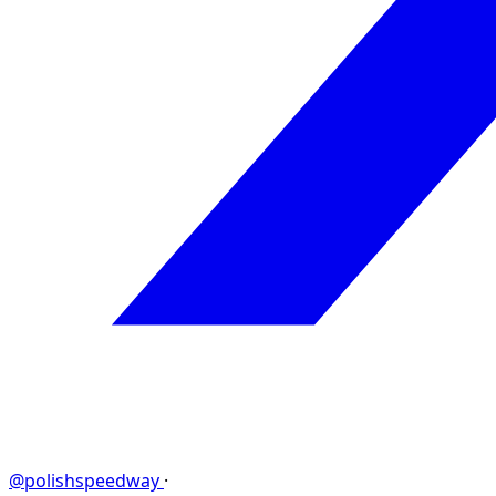
@polishspeedway
·