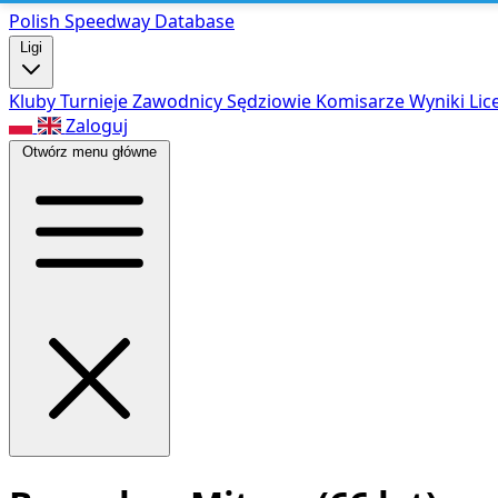
Polish Speed
way Database
Ligi
Kluby
Turnieje
Zawodnicy
Sędziowie
Komisarze
Wyniki
Lic
Zaloguj
Otwórz menu główne