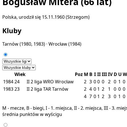
Bogusław Mitera
(66 lat)
Polska, urodził się 15.11.1960 (Strzegom)
Kluby
Tarnów
(1980, 1983) ·
Wrocław
(1984)
Wiek
Poz
M
B
I
II
III
IV
D
U
W
1984
24
II
2 liga
WRO
Wrocław
2
3
0
0
0
2
0
1
0
1983
23
II
2 liga
TAR
Tarnów
2
4
0
1
2
1
0
0
0
4
7
0
1
2
3
0
1
0
M - mecze, B - biegi, I - 1. miejsca, II - 2. miejsca, III - 3. 
średnia punktów w wyścigu