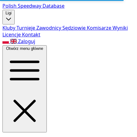
Polish Speed
way Database
Ligi
Kluby
Turnieje
Zawodnicy
Sędziowie
Komisarze
Wyniki
Licencje
Kontakt
Zaloguj
Otwórz menu główne