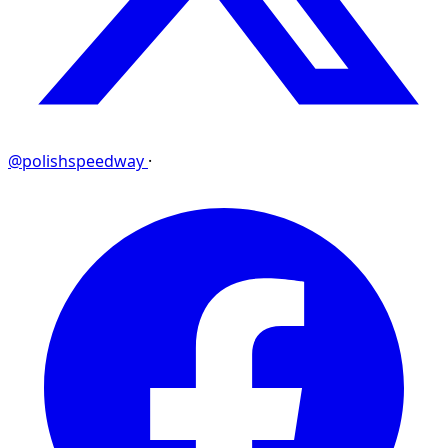
@polishspeedway
·