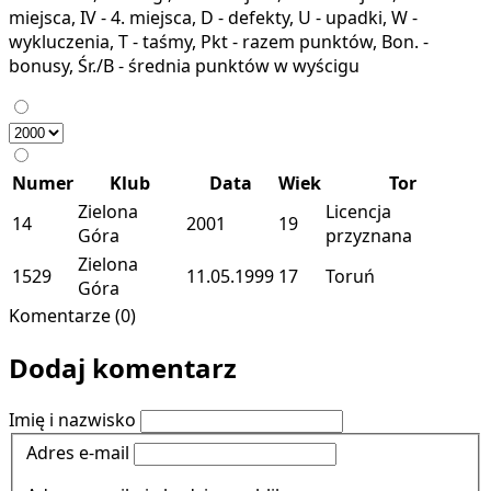
miejsca, IV - 4. miejsca, D - defekty, U - upadki, W -
wykluczenia, T - taśmy, Pkt - razem punktów, Bon. -
bonusy, Śr./B - średnia punktów w wyścigu
Numer
Klub
Data
Wiek
Tor
Zielona
Licencja
14
2001
19
Góra
przyznana
Zielona
1529
11.05.1999
17
Toruń
Góra
Komentarze (0)
Dodaj komentarz
Imię i nazwisko
Adres e-mail