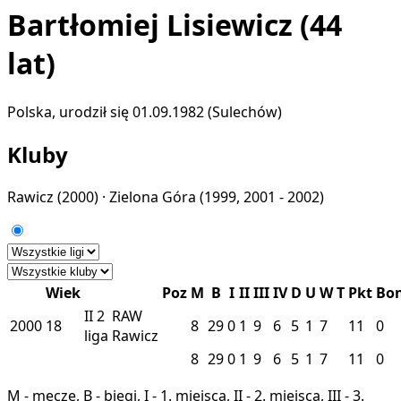
Bartłomiej Lisiewicz
(44
lat)
Polska, urodził się 01.09.1982 (Sulechów)
Kluby
Rawicz
(2000) ·
Zielona Góra
(1999, 2001 - 2002)
Wiek
Poz
M
B
I
II
III
IV
D
U
W
T
Pkt
Bo
II
2
RAW
2000
18
8
29
0
1
9
6
5
1
7
11
0
liga
Rawicz
8
29
0
1
9
6
5
1
7
11
0
M - mecze, B - biegi, I - 1. miejsca, II - 2. miejsca, III - 3.