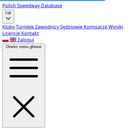
Polish Speed
way Database
Ligi
Kluby
Turnieje
Zawodnicy
Sędziowie
Komisarze
Wyniki
Licencje
Kontakt
Zaloguj
Otwórz menu główne