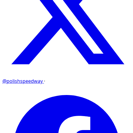
@polishspeedway
·