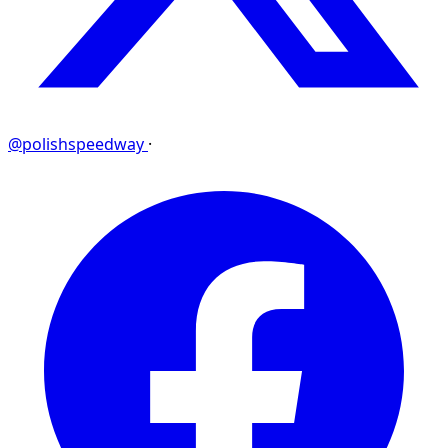
@polishspeedway
·