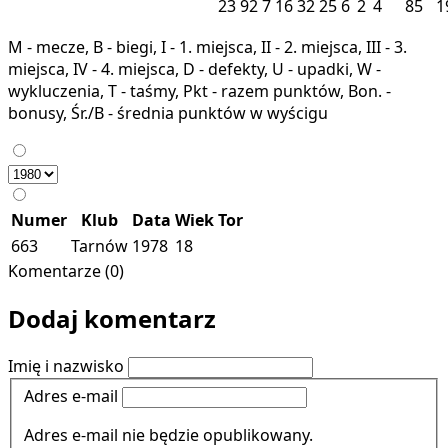
23
92
7
16
32
25
6
2
4
85
1
M - mecze, B - biegi, I - 1. miejsca, II - 2. miejsca, III - 3.
miejsca, IV - 4. miejsca, D - defekty, U - upadki, W -
wykluczenia, T - taśmy, Pkt - razem punktów, Bon. -
bonusy, Śr./B - średnia punktów w wyścigu
Numer
Klub
Data
Wiek
Tor
663
Tarnów
1978
18
Komentarze (0)
Dodaj komentarz
Imię i nazwisko
Adres e-mail
Adres e-mail nie będzie opublikowany.