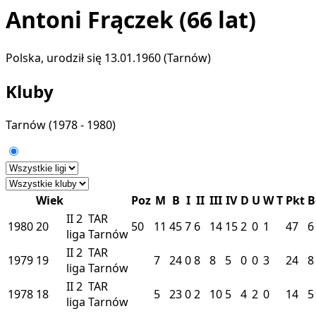
Antoni Frączek
(66 lat)
Polska, urodził się 13.01.1960 (Tarnów)
Kluby
Tarnów
(1978 - 1980)
Wiek
Poz
M
B
I
II
III
IV
D
U
W
T
Pkt
B
II
2
TAR
1980
20
50
11
45
7
6
14
15
2
0
1
47
6
liga
Tarnów
II
2
TAR
1979
19
7
24
0
8
8
5
0
0
3
24
8
liga
Tarnów
II
2
TAR
1978
18
5
23
0
2
10
5
4
2
0
14
5
liga
Tarnów