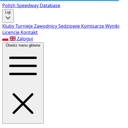
Polish Speed
way Database
Ligi
Kluby
Turnieje
Zawodnicy
Sędziowie
Komisarze
Wyniki
Licencje
Kontakt
Zaloguj
Otwórz menu główne