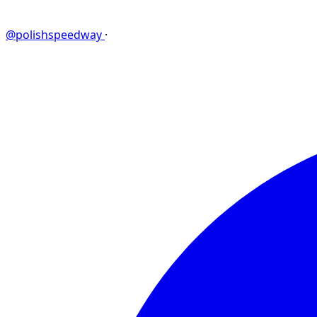
@polishspeedway
·