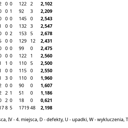
2
0
0
122
2
2,102
0
0
1
92
3
2,209
0
0
0
145
0
2,543
1
0
0
132
3
2,547
0
0
2
153
5
2,678
5
0
0
129
12
2,431
0
0
0
99
0
2,475
0
0
0
122
1
2,560
1
1
0
110
5
2,500
1
0
0
115
0
2,550
1
3
0
110
0
1,960
2
0
0
90
0
1,607
2
2
1
51
0
1,186
0
2
0
18
0
0,621
17
8
5
1719
48
2,198
miejsca, IV - 4. miejsca, D - defekty, U - upadki, W - wykluczeni