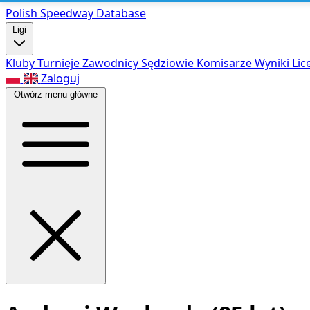
Polish Speed
way Database
Ligi
Kluby
Turnieje
Zawodnicy
Sędziowie
Komisarze
Wyniki
Lic
Zaloguj
Otwórz menu główne