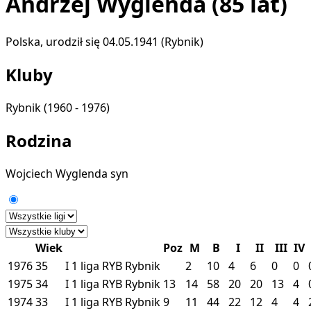
Andrzej Wyglenda
(85 lat)
Polska, urodził się 04.05.1941 (Rybnik)
Kluby
Rybnik
(1960 - 1976)
Rodzina
Wojciech Wyglenda
syn
Wiek
Poz
M
B
I
II
III
IV
1976
35
I
1 liga
RYB
Rybnik
2
10
4
6
0
0
1975
34
I
1 liga
RYB
Rybnik
13
14
58
20
20
13
4
1974
33
I
1 liga
RYB
Rybnik
9
11
44
22
12
4
4