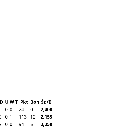
D
U
W
T
Pkt
Bon
Śr./B
0
0
0
24
0
2,400
0
0
1
113
12
2,155
2
0
0
94
5
2,250