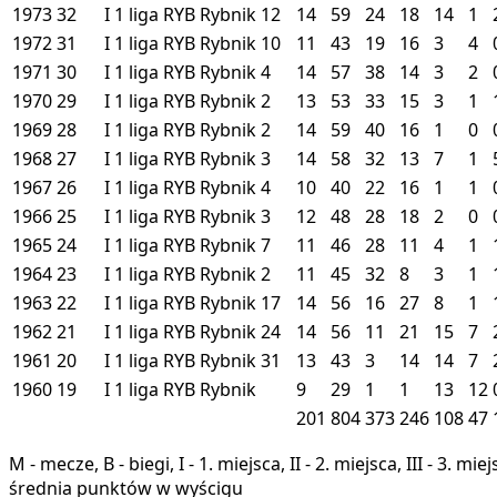
1973
32
I
1 liga
RYB
Rybnik
12
14
59
24
18
14
1
1972
31
I
1 liga
RYB
Rybnik
10
11
43
19
16
3
4
1971
30
I
1 liga
RYB
Rybnik
4
14
57
38
14
3
2
1970
29
I
1 liga
RYB
Rybnik
2
13
53
33
15
3
1
1969
28
I
1 liga
RYB
Rybnik
2
14
59
40
16
1
0
1968
27
I
1 liga
RYB
Rybnik
3
14
58
32
13
7
1
1967
26
I
1 liga
RYB
Rybnik
4
10
40
22
16
1
1
1966
25
I
1 liga
RYB
Rybnik
3
12
48
28
18
2
0
1965
24
I
1 liga
RYB
Rybnik
7
11
46
28
11
4
1
1964
23
I
1 liga
RYB
Rybnik
2
11
45
32
8
3
1
1963
22
I
1 liga
RYB
Rybnik
17
14
56
16
27
8
1
1962
21
I
1 liga
RYB
Rybnik
24
14
56
11
21
15
7
1961
20
I
1 liga
RYB
Rybnik
31
13
43
3
14
14
7
1960
19
I
1 liga
RYB
Rybnik
9
29
1
1
13
12
201
804
373
246
108
47
M - mecze, B - biegi, I - 1. miejsca, II - 2. miejsca, III - 3. 
średnia punktów w wyścigu