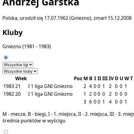
Andrzej Garstka
Polska, urodził się 17.07.1962 (Gniezno), zmarł 15.12.2008
Kluby
Gniezno
(1981 - 1983)
Wiek
Poz
M
B
I
II
III
IV
D
U
W
T
1983
21
I
1 liga
GNI
Gniezno
2
4
0
0
1
2
0
0
1
1982
20
I
1 liga
GNI
Gniezno
1
2
0
0
0
2
0
0
0
3
6
0
0
1
4
0
0
1
M - mecze, B - biegi, I - 1. miejsca, II - 2. miejsca, III - 3. 
średnia punktów w wyścigu