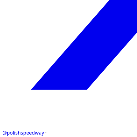
@polishspeedway
·