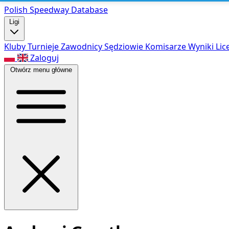
Polish Speed
way Database
Ligi
Kluby
Turnieje
Zawodnicy
Sędziowie
Komisarze
Wyniki
Lic
Zaloguj
Otwórz menu główne