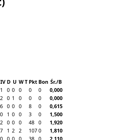
t)
IV
D
U
W
T
Pkt
Bon
Śr./B
1
0
0
0
0
0
0,000
2
0
1
0
0
0
0,000
6
0
0
0
8
0
0,615
0
1
0
0
3
0
1,500
2
0
0
0
48
0
1,920
7
1
2
2
107
0
1,810
0
0
0
0
38
0
2,110