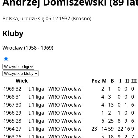
Andrzej Domiszewski
(89 la
Polska, urodził się 06.12.1937 (Krosno)
Kluby
Wrocław
(1958 - 1969)
Wiek
Poz
M
B
I
II
III
1969
32
I
1 liga
WRO
Wrocław
2
1
0
0
0
1968
31
I
1 liga
WRO
Wrocław
4
3
0
0
0
1967
30
I
1 liga
WRO
Wrocław
4
13
0
1
6
1966
29
I
1 liga
WRO
Wrocław
1
2
1
0
0
1965
28
I
1 liga
WRO
Wrocław
6
25
8
9
6
1964
27
I
1 liga
WRO
Wrocław
23
14
59
22
16
9
1963
26
I
1 liga
WRO
Wrocław
5
18
9
2
7