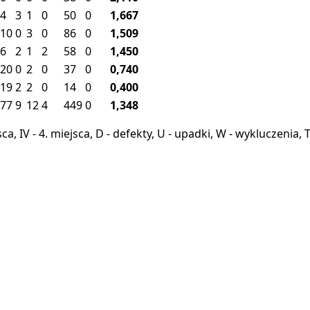
4
3
1
0
50
0
1,667
10
0
3
0
86
0
1,509
6
2
1
2
58
0
1,450
20
0
2
0
37
0
0,740
19
2
2
0
14
0
0,400
77
9
12
4
449
0
1,348
miejsca, IV - 4. miejsca, D - defekty, U - upadki, W - wykluczeni