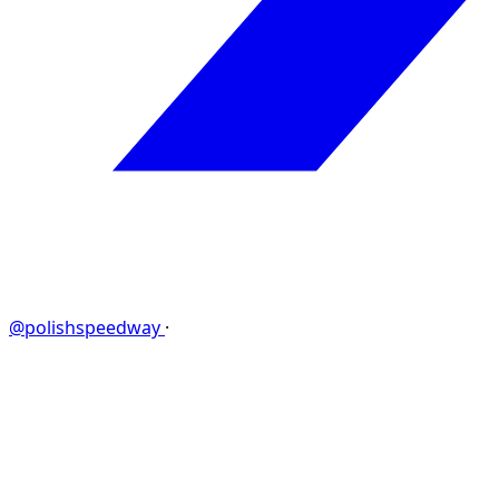
@polishspeedway
·