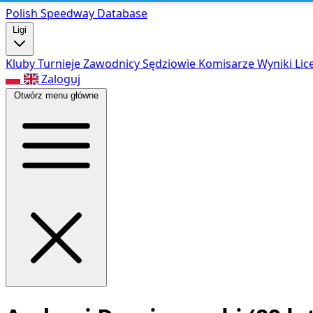
Polish Speed
way Database
Ligi
Kluby
Turnieje
Zawodnicy
Sędziowie
Komisarze
Wyniki
Lic
Zaloguj
Otwórz menu główne