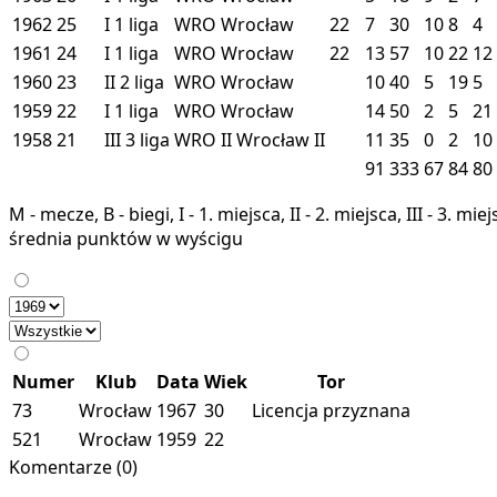
1962
25
I
1 liga
WRO
Wrocław
22
7
30
10
8
4
1961
24
I
1 liga
WRO
Wrocław
22
13
57
10
22
12
1960
23
II
2 liga
WRO
Wrocław
10
40
5
19
5
1959
22
I
1 liga
WRO
Wrocław
14
50
2
5
21
1958
21
III
3 liga
WRO II
Wrocław II
11
35
0
2
10
91
333
67
84
80
M - mecze, B - biegi, I - 1. miejsca, II - 2. miejsca, III - 3. 
średnia punktów w wyścigu
Numer
Klub
Data
Wiek
Tor
73
Wrocław
1967
30
Licencja przyznana
521
Wrocław
1959
22
Komentarze (0)