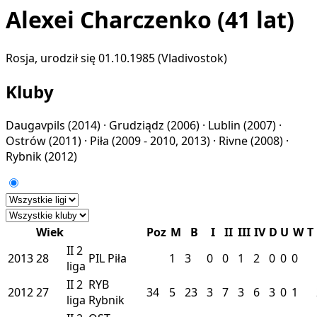
Alexei Charczenko
(41 lat)
Rosja, urodził się 01.10.1985 (Vladivostok)
Kluby
Daugavpils
(2014) ·
Grudziądz
(2006) ·
Lublin
(2007) ·
Ostrów
(2011) ·
Piła
(2009 - 2010, 2013) ·
Rivne
(2008) ·
Rybnik
(2012)
Wiek
Poz
M
B
I
II
III
IV
D
U
W
T
II
2
2013
28
PIL
Piła
1
3
0
0
1
2
0
0
0
liga
II
2
RYB
2012
27
34
5
23
3
7
3
6
3
0
1
liga
Rybnik