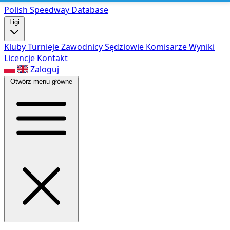
Polish Speed
way Database
Ligi
Kluby
Turnieje
Zawodnicy
Sędziowie
Komisarze
Wyniki
Licencje
Kontakt
Zaloguj
Otwórz menu główne