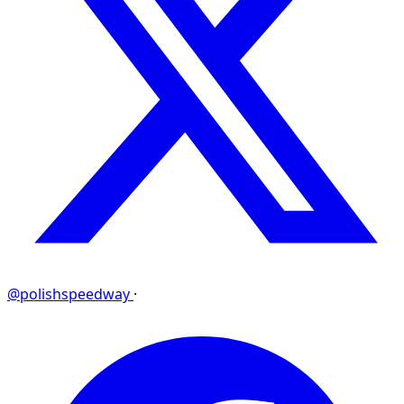
@polishspeedway
·