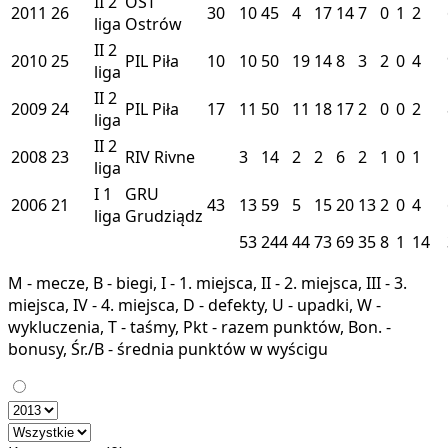
II
2
OST
2011
26
30
10
45
4
17
14
7
0
1
2
liga
Ostrów
II
2
2010
25
PIL
Piła
10
10
50
19
14
8
3
2
0
4
liga
II
2
2009
24
PIL
Piła
17
11
50
11
18
17
2
0
0
2
liga
II
2
2008
23
RIV
Rivne
3
14
2
2
6
2
1
0
1
liga
I
1
GRU
2006
21
43
13
59
5
15
20
13
2
0
4
liga
Grudziądz
53
244
44
73
69
35
8
1
14
M - mecze, B - biegi, I - 1. miejsca, II - 2. miejsca, III - 3.
miejsca, IV - 4. miejsca, D - defekty, U - upadki, W -
wykluczenia, T - taśmy, Pkt - razem punktów, Bon. -
bonusy, Śr./B - średnia punktów w wyścigu