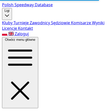
Polish Speed
way Database
Ligi
Kluby
Turnieje
Zawodnicy
Sędziowie
Komisarze
Wyniki
Licencje
Kontakt
Zaloguj
Otwórz menu główne