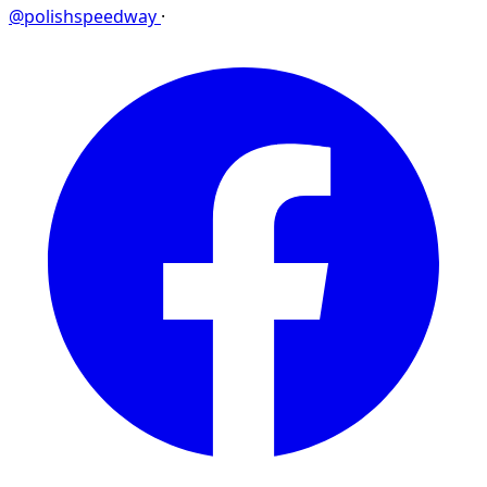
@polishspeedway
·