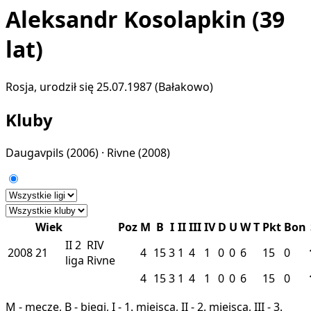
Aleksandr Kosolapkin
(39
lat)
Rosja, urodził się 25.07.1987 (Bałakowo)
Kluby
Daugavpils
(2006) ·
Rivne
(2008)
Wiek
Poz
M
B
I
II
III
IV
D
U
W
T
Pkt
Bon
II
2
RIV
2008
21
4
15
3
1
4
1
0
0
6
15
0
liga
Rivne
4
15
3
1
4
1
0
0
6
15
0
M - mecze, B - biegi, I - 1. miejsca, II - 2. miejsca, III - 3.