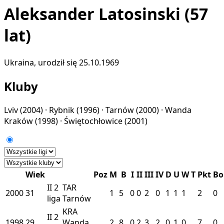
Aleksander Latosinski
(57
lat)
Ukraina, urodził się 25.10.1969
Kluby
Lviv
(2004) ·
Rybnik
(1996) ·
Tarnów
(2000) ·
Wanda
Kraków
(1998) ·
Świętochłowice
(2001)
Wiek
Poz
M
B
I
II
III
IV
D
U
W
T
Pkt
Bo
II
2
TAR
2000
31
1
5
0
0
2
0
1
1
1
2
0
liga
Tarnów
KRA
II
2
1998
29
Wanda
2
8
0
2
3
2
0
1
0
7
0