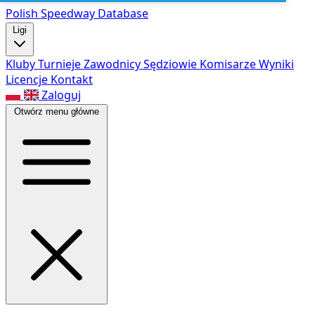
Polish Speed
way Database
Ligi
Kluby
Turnieje
Zawodnicy
Sędziowie
Komisarze
Wyniki
Licencje
Kontakt
Zaloguj
Otwórz menu główne