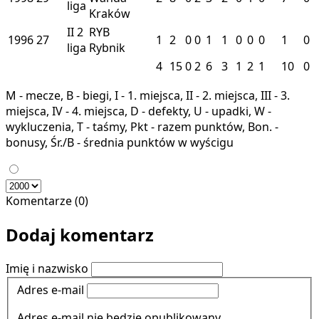
liga
Kraków
II
2
RYB
1996
27
1
2
0
0
1
1
0
0
0
1
0
liga
Rybnik
4
15
0
2
6
3
1
2
1
10
0
M - mecze, B - biegi, I - 1. miejsca, II - 2. miejsca, III - 3.
miejsca, IV - 4. miejsca, D - defekty, U - upadki, W -
wykluczenia, T - taśmy, Pkt - razem punktów, Bon. -
bonusy, Śr./B - średnia punktów w wyścigu
Komentarze (0)
Dodaj komentarz
Imię i nazwisko
Adres e-mail
Adres e-mail nie będzie opublikowany.