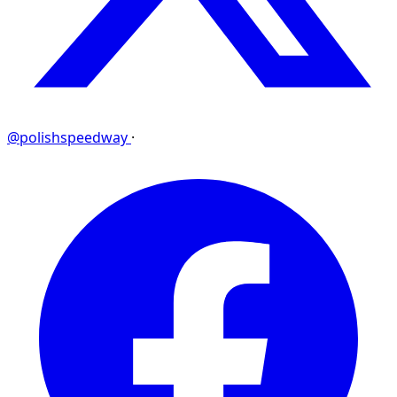
@polishspeedway
·