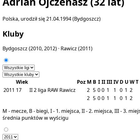
Adrian Ojczenasz
(32 lat)
Polska, urodził się 21.04.1994 (Bydgoszcz)
Kluby
Bydgoszcz
(2010, 2012) ·
Rawicz
(2011)
Wiek
Poz
M
B
I
II
III
IV
D
U
W
T
2011
17
II
2 liga
RAW
Rawicz
2
5
0
0
1
1
0
1
2
2
5
0
0
1
1
0
1
2
M - mecze, B - biegi, I - 1. miejsca, II - 2. miejsca, III - 3. 
średnia punktów w wyścigu