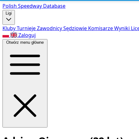
Polish Speed
way Database
Ligi
Kluby
Turnieje
Zawodnicy
Sędziowie
Komisarze
Wyniki
Lic
Zaloguj
Otwórz menu główne