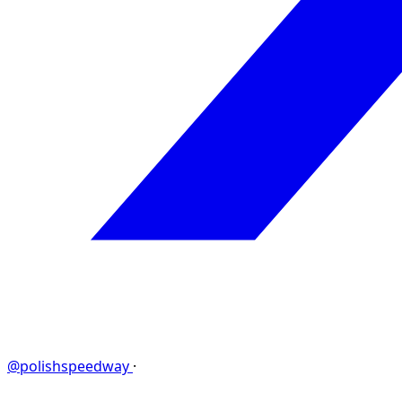
@polishspeedway
·