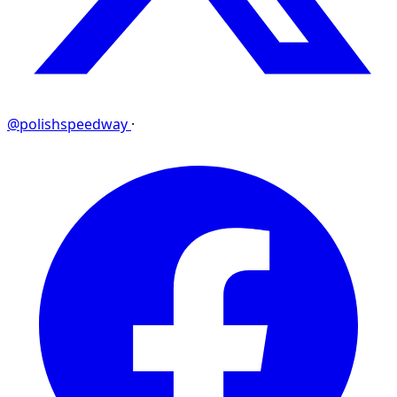
@polishspeedway
·