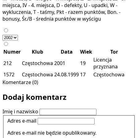
miejsca, IV - 4. miejsca, D - defekty, U - upadki, W -
wykluczenia, T - taśmy, Pkt - razem punktów, Bon. -
bonusy, Śr./B - średnia punktów w wyścigu
Numer
Klub
Data
Wiek
Tor
Licencja
212
Częstochowa
2001
19
przyznana
1572
Częstochowa
24.08.1999
17
Częstochowa
Komentarze (0)
Dodaj komentarz
Imię i nazwisko
Adres e-mail
Adres e-mail nie będzie opublikowany.