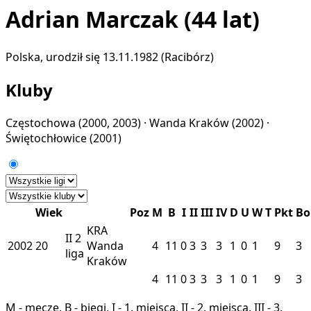
Adrian Marczak
(44 lat)
Polska, urodził się 13.11.1982 (Racibórz)
Kluby
Częstochowa
(2000, 2003) ·
Wanda Kraków
(2002) ·
Świętochłowice
(2001)
Wiek
Poz
M
B
I
II
III
IV
D
U
W
T
Pkt
Bo
KRA
II
2
2002
20
Wanda
4
11
0
3
3
3
1
0
1
9
3
liga
Kraków
4
11
0
3
3
3
1
0
1
9
3
M - mecze, B - biegi, I - 1. miejsca, II - 2. miejsca, III - 3.