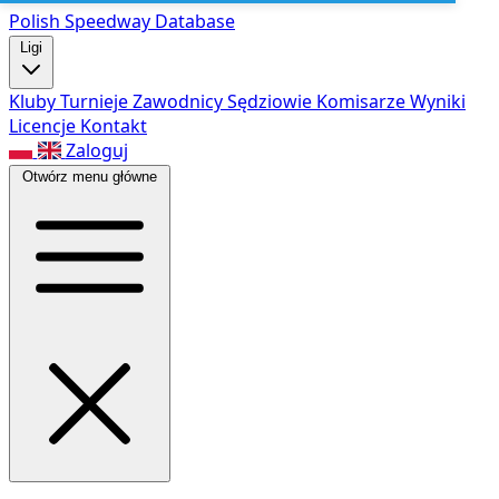
Polish Speed
way Database
Ligi
Kluby
Turnieje
Zawodnicy
Sędziowie
Komisarze
Wyniki
Licencje
Kontakt
Zaloguj
Otwórz menu główne