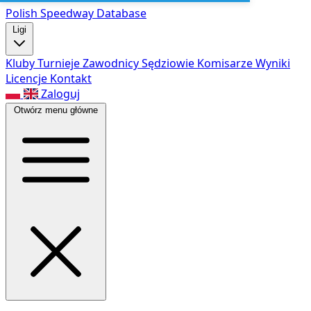
Polish Speed
way Database
Ligi
Kluby
Turnieje
Zawodnicy
Sędziowie
Komisarze
Wyniki
Licencje
Kontakt
Zaloguj
Otwórz menu główne