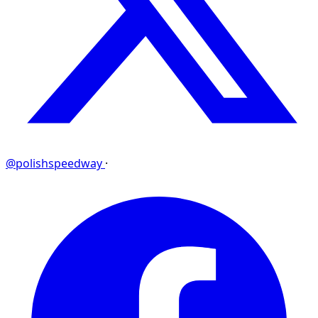
@polishspeedway
·