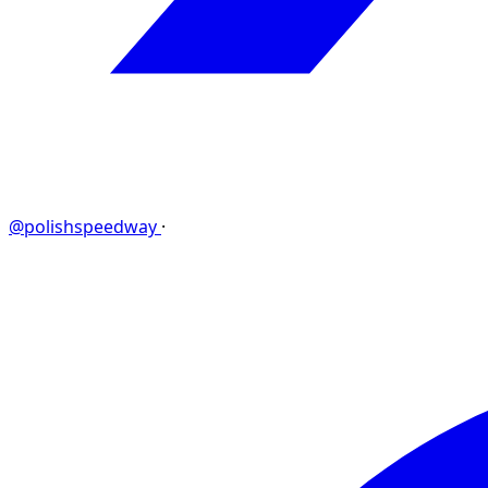
@polishspeedway
·