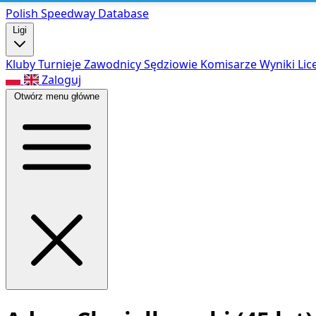
Polish Speed
way Database
Ligi
Kluby
Turnieje
Zawodnicy
Sędziowie
Komisarze
Wyniki
Lic
Zaloguj
Otwórz menu główne