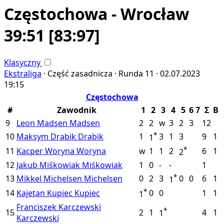
Częstochowa - Wrocław
39:51
[83:97]
Klasyczny
Ekstraliga
·
Część zasadnicza ·
Runda 11 ·
02.07.2023
19:15
Częstochowa
#
Zawodnik
1
2
3
4
5
6
7
Σ
B
9
Leon Madsen
Madsen
2
2
w
3
2
3
12
*
10
Maksym Drabik
Drabik
1
3
1
3
9
1
1
*
11
Kacper Woryna
Woryna
w
1
1
2
6
1
2
12
Jakub Miśkowiak
Miśkowiak
1
0
-
-
1
*
13
Mikkel Michelsen
Michelsen
0
2
3
0
0
6
1
1
*
14
Kajetan Kupiec
Kupiec
0
0
1
1
1
Franciszek Karczewski
*
15
2
1
4
1
1
Karczewski