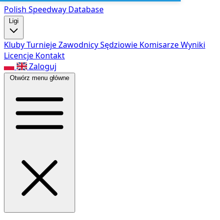
Polish Speed
way Database
Ligi
Kluby
Turnieje
Zawodnicy
Sędziowie
Komisarze
Wyniki
Licencje
Kontakt
Zaloguj
Otwórz menu główne