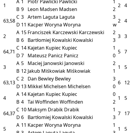
A
1
Piotr Pawlicki
Pawlicki
1
1
2
4
B
9
Leon Madsen
Madsen
2
C
3
Artem Laguta
Laguta
3
63,58
2
4
D
11
Kacper Woryna
Woryna
w
A
15
Franciszek Karczewski
Karczewski
2
2
3
3
B
6
Bartłomiej Kowalski
Kowalski
3
C
14
Kajetan Kupiec
Kupiec
1
64,71
5
7
D
7
Mateusz Panicz
Panicz
0
A
5
Maciej Janowski
Janowski
2
3
1
5
B
12
Jakub Miśkowiak
Miśkowiak
1
C
2
Dan Bewley
Bewley
3
63,13
6
12
D
13
Mikkel Michelsen
Michelsen
0
A
14
Kajetan Kupiec
Kupiec
0
4
1
5
B
4
Tai Woffinden
Woffinden
2
C
10
Maksym Drabik
Drabik
1
64,37
7
17
D
6
Bartłomiej Kowalski
Kowalski
3
A
11
Kacper Woryna
Woryna
1
5
1
5
B
3
Artem Laguta
Laguta
3