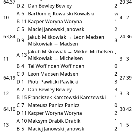
64,37
20
34
D
2
Dan Bewley
Bewley
2
A
6
Bartłomiej Kowalski
Kowalski
w
10
4
2
B
11
Kacper Woryna
Woryna
1
C
5
Maciej Janowski
Janowski
2
63,84
24
36
Jakub Miśkowiak → Leon Madsen
D
9
3
Miśkowiak → Madsen
Jakub Miśkowiak → Mikkel Michelsen
A
13
1
Miśkowiak → Michelsen
11
3
3
B
4
Tai Woffinden
Woffinden
0
C
9
Leon Madsen
Madsen
2
64,19
27
39
D
1
Piotr Pawlicki
Pawlicki
3
A
2
Dan Bewley
Bewley
3
12
3
3
B
15
Franciszek Karczewski
Karczewski
1
C
7
Mateusz Panicz
Panicz
0
64,10
30
42
D
11
Kacper Woryna
Woryna
2
A
10
Maksym Drabik
Drabik
1
13
1
5
B
5
Maciej Janowski
Janowski
2