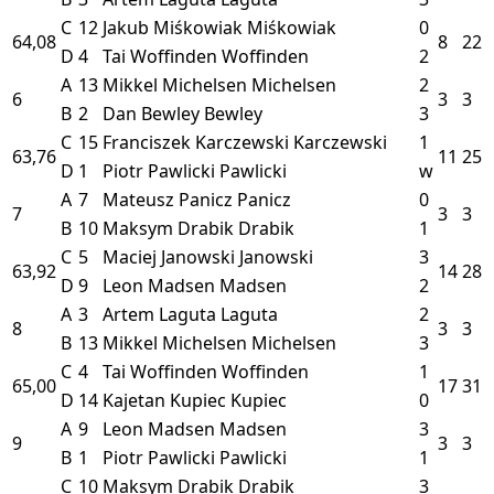
C
12
Jakub Miśkowiak
Miśkowiak
0
64,08
8
22
D
4
Tai Woffinden
Woffinden
2
A
13
Mikkel Michelsen
Michelsen
2
6
3
3
B
2
Dan Bewley
Bewley
3
C
15
Franciszek Karczewski
Karczewski
1
63,76
11
25
D
1
Piotr Pawlicki
Pawlicki
w
A
7
Mateusz Panicz
Panicz
0
7
3
3
B
10
Maksym Drabik
Drabik
1
C
5
Maciej Janowski
Janowski
3
63,92
14
28
D
9
Leon Madsen
Madsen
2
A
3
Artem Laguta
Laguta
2
8
3
3
B
13
Mikkel Michelsen
Michelsen
3
C
4
Tai Woffinden
Woffinden
1
65,00
17
31
D
14
Kajetan Kupiec
Kupiec
0
A
9
Leon Madsen
Madsen
3
9
3
3
B
1
Piotr Pawlicki
Pawlicki
1
C
10
Maksym Drabik
Drabik
3