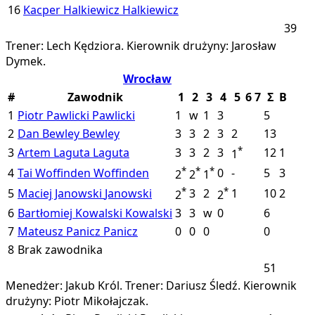
16
Kacper Halkiewicz
Halkiewicz
39
Trener: Lech Kędziora.
Kierownik drużyny: Jarosław
Dymek.
Wrocław
#
Zawodnik
1
2
3
4
5
6
7
Σ
B
1
Piotr Pawlicki
Pawlicki
1
w
1
3
5
2
Dan Bewley
Bewley
3
3
2
3
2
13
*
3
Artem Laguta
Laguta
3
3
2
3
12
1
1
*
*
*
4
Tai Woffinden
Woffinden
0
-
5
3
2
2
1
*
*
5
Maciej Janowski
Janowski
3
2
1
10
2
2
2
6
Bartłomiej Kowalski
Kowalski
3
3
w
0
6
7
Mateusz Panicz
Panicz
0
0
0
0
8
Brak zawodnika
51
Menedżer: Jakub Król.
Trener: Dariusz Śledź.
Kierownik
drużyny: Piotr Mikołajczak.