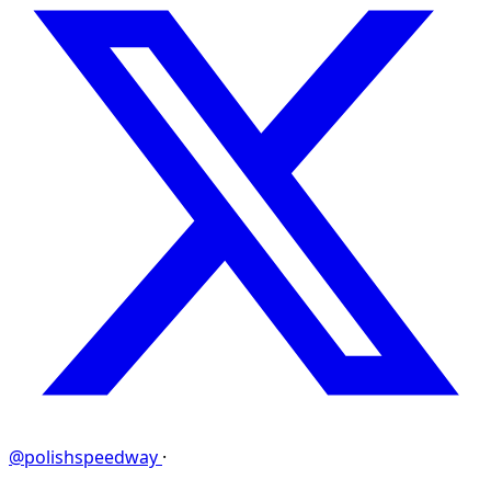
@polishspeedway
·