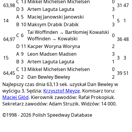
C
13
Mikkel Michelsen
Michelsen
0
63,98
31
47
D
3
Artem Laguta
Laguta
3
A
5
Maciej Janowski
Janowski
1
14
5
1
B
10
Maksym Drabik
Drabik
3
Tai Woffinden → Bartłomiej Kowalski
C
6
0
Woffinden → Kowalski
64,97
36
48
D
11
Kacper Woryna
Woryna
2
A
9
Leon Madsen
Madsen
3
15
3
3
B
3
Artem Laguta
Laguta
1
C
13
Mikkel Michelsen
Michelsen
0
64,45
39
51
D
2
Dan Bewley
Bewley
2
Najlepszy czas dnia 63,13 sek. uzyskał Dan Bewley w
wyścigu 3.
Sędzia:
Krzysztof Meyze
.
Komisarz toru:
Maciej Głód
.
Kierownik zawodów: Rafał Prokopiuk.
Sekretarz zawodów: Adam Struzik.
Widzów: 14 000.
©1998 - 2026 Polish Speedway Database