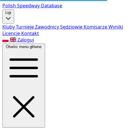
Polish Speed
way Database
Ligi
Kluby
Turnieje
Zawodnicy
Sędziowie
Komisarze
Wyniki
Licencje
Kontakt
Zaloguj
Otwórz menu główne