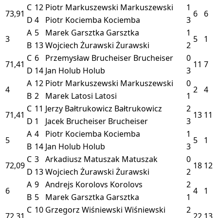
C
12
Piotr Markuszewski
Markuszewski
1
73,91
6
6
D
4
Piotr Kociemba
Kociemba
3
A
5
Marek Garsztka
Garsztka
1
3
5
1
B
13
Wojciech Żurawski
Żurawski
2
C
6
Przemysław Brucheiser
Brucheiser
0
71,41
11
7
D
14
Jan Holub
Holub
3
A
12
Piotr Markuszewski
Markuszewski
0
4
2
4
B
2
Marek Latosi
Latosi
1
C
11
Jerzy Bałtrukowicz
Bałtrukowicz
2
71,41
13
11
D
1
Jacek Brucheiser
Brucheiser
3
A
4
Piotr Kociemba
Kociemba
1
5
5
1
B
14
Jan Holub
Holub
3
C
3
Arkadiusz Matuszak
Matuszak
0
72,09
18
12
D
13
Wojciech Żurawski
Żurawski
2
A
9
Andrejs Korolovs
Korolovs
2
6
4
1
B
5
Marek Garsztka
Garsztka
1
C
10
Grzegorz Wiśniewski
Wiśniewski
2
72,31
22
13