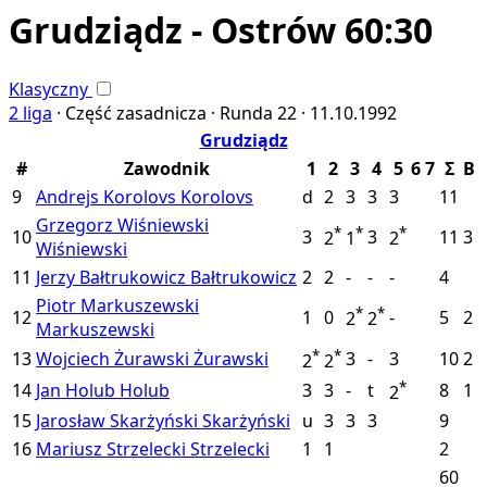
Grudziądz - Ostrów 60:30
Klasyczny
2 liga
·
Część zasadnicza ·
Runda 22 ·
11.10.1992
Grudziądz
#
Zawodnik
1
2
3
4
5
6
7
Σ
B
9
Andrejs Korolovs
Korolovs
d
2
3
3
3
11
Grzegorz Wiśniewski
*
*
*
10
3
3
11
3
2
1
2
Wiśniewski
11
Jerzy Bałtrukowicz
Bałtrukowicz
2
2
-
-
-
4
Piotr Markuszewski
*
*
12
1
0
-
5
2
2
2
Markuszewski
*
*
13
Wojciech Żurawski
Żurawski
3
-
3
10
2
2
2
*
14
Jan Holub
Holub
3
3
-
t
8
1
2
15
Jarosław Skarżyński
Skarżyński
u
3
3
3
9
16
Mariusz Strzelecki
Strzelecki
1
1
2
60