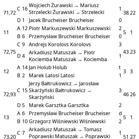
Wojciech Żurawski → Mariusz
C
16
1
Strzelecki
Żurawski → Strzelecki
71,72
38
22
D
1
Jacek Brucheiser
Brucheiser
0
A
12
Piotr Markuszewski
Markuszewski
2
11
5
1
B
6
Przemysław Brucheiser
Brucheiser
0
C
9
Andrejs Korolovs
Korolovs
3
72,75
43
23
Arkadiusz Matuszak → Piotr
D
4
1
Kociemba
Matuszak → Kociemba
A
14
Jan Holub
Holub
t
12
3
3
B
2
Marek Latosi
Latosi
1
Jerzy Bałtrukowicz → Jarosław
C
15
Skarżyński
Bałtrukowicz →
3
72,93
46
26
Skarżyński
D
5
Marek Garsztka
Garsztka
2
A
6
Przemysław Brucheiser
Brucheiser
d
13
5
1
B
10
Grzegorz Wiśniewski
Wiśniewski
2
Arkadiusz Matuszak → Tomasz
C
7
1
Poprawski
Matuszak → Poprawski
73,20
51
27