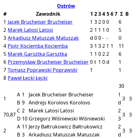
Ostrów
#
Zawodnik
1
2
3
4
5
6
7
Σ
B
1
Jacek Brucheiser
Brucheiser
1
3
2
0
0
6
2
Marek Latosi
Latosi
2
1
1
1
0
5
3
Arkadiusz Matuszak
Matuszak
d
0
0
-
-
0
4
Piotr Kociemba
Kociemba
3
1
3
2
1
1
11
5
Marek Garsztka
Garsztka
1
1
0
2
2
6
6
Przemysław Brucheiser
Brucheiser
0
t
1
0
d
1
7
Tomasz Poprawski
Poprawski
1
1
8
Paweł Łęcki
Łęcki
30
A
1
Jacek Brucheiser
Brucheiser
1
1
3
3
B
9
Andrejs Korolovs
Korolovs
d
C
2
Marek Latosi
Latosi
2
70,87
3
3
D
10
Grzegorz Wiśniewski
Wiśniewski
3
A
11
Jerzy Bałtrukowicz
Bałtrukowicz
2
2
3
3
B
3
Arkadiusz Matuszak
Matuszak
d