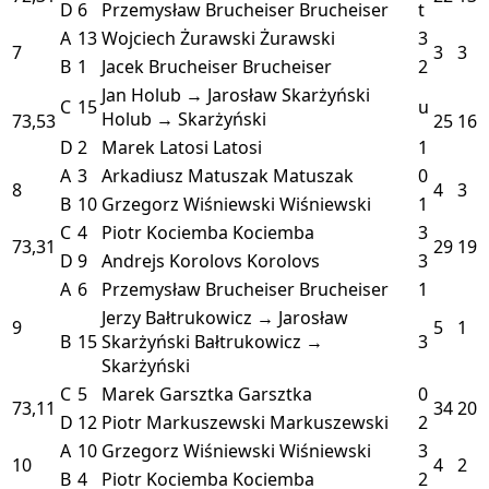
D
6
Przemysław Brucheiser
Brucheiser
t
A
13
Wojciech Żurawski
Żurawski
3
7
3
3
B
1
Jacek Brucheiser
Brucheiser
2
Jan Holub → Jarosław Skarżyński
C
15
u
Holub → Skarżyński
73,53
25
16
D
2
Marek Latosi
Latosi
1
A
3
Arkadiusz Matuszak
Matuszak
0
8
4
3
B
10
Grzegorz Wiśniewski
Wiśniewski
1
C
4
Piotr Kociemba
Kociemba
3
73,31
29
19
D
9
Andrejs Korolovs
Korolovs
3
A
6
Przemysław Brucheiser
Brucheiser
1
Jerzy Bałtrukowicz → Jarosław
9
5
1
B
15
Skarżyński
Bałtrukowicz →
3
Skarżyński
C
5
Marek Garsztka
Garsztka
0
73,11
34
20
D
12
Piotr Markuszewski
Markuszewski
2
A
10
Grzegorz Wiśniewski
Wiśniewski
3
10
4
2
B
4
Piotr Kociemba
Kociemba
2