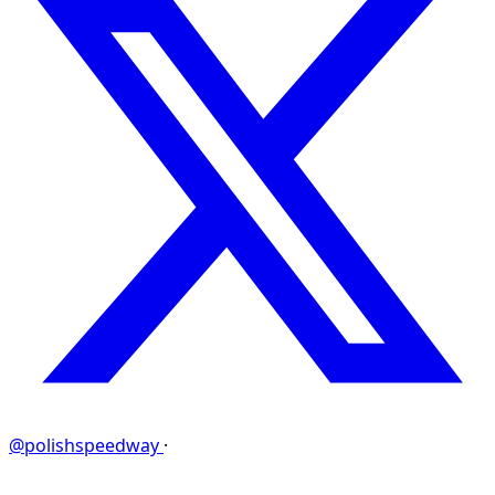
@polishspeedway
·