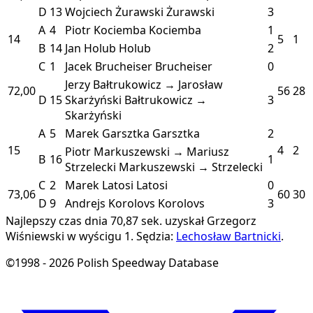
D
13
Wojciech Żurawski
Żurawski
3
A
4
Piotr Kociemba
Kociemba
1
14
5
1
B
14
Jan Holub
Holub
2
C
1
Jacek Brucheiser
Brucheiser
0
Jerzy Bałtrukowicz → Jarosław
72,00
56
28
D
15
Skarżyński
Bałtrukowicz →
3
Skarżyński
A
5
Marek Garsztka
Garsztka
2
15
4
2
Piotr Markuszewski → Mariusz
B
16
1
Strzelecki
Markuszewski → Strzelecki
C
2
Marek Latosi
Latosi
0
73,06
60
30
D
9
Andrejs Korolovs
Korolovs
3
Najlepszy czas dnia 70,87 sek. uzyskał Grzegorz
Wiśniewski w wyścigu 1.
Sędzia:
Lechosław Bartnicki
.
©1998 - 2026 Polish Speedway Database