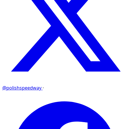
@polishspeedway
·