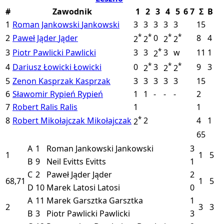
#
Zawodnik
1
2
3
4
5
6
7
Σ
B
1
Roman Jankowski
Jankowski
3
3
3
3
3
15
*
*
*
*
2
Paweł Jąder
Jąder
0
8
4
2
2
2
2
*
3
Piotr Pawlicki
Pawlicki
3
3
3
w
11
1
2
*
*
*
4
Dariusz Łowicki
Łowicki
0
3
9
3
2
2
2
5
Zenon Kasprzak
Kasprzak
3
3
3
3
3
15
6
Sławomir Rypień
Rypień
1
1
-
-
-
2
7
Robert Ralis
Ralis
1
1
*
8
Robert Mikołajczak
Mikołajczak
2
4
1
2
65
A
1
Roman Jankowski
Jankowski
3
1
1
5
B
9
Neil Evitts
Evitts
1
C
2
Paweł Jąder
Jąder
2
68,71
1
5
D
10
Marek Latosi
Latosi
0
A
11
Marek Garsztka
Garsztka
1
2
3
3
B
3
Piotr Pawlicki
Pawlicki
3