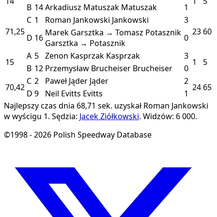
14
1
5
B
14
Arkadiusz Matuszak
Matuszak
1
C
1
Roman Jankowski
Jankowski
3
71,25
23
60
Marek Garsztka → Tomasz Potasznik
D
16
0
Garsztka → Potasznik
A
5
Zenon Kasprzak
Kasprzak
3
15
1
5
B
12
Przemysław Brucheiser
Brucheiser
0
C
2
Paweł Jąder
Jąder
2
70,42
24
65
D
9
Neil Evitts
Evitts
1
Najlepszy czas dnia 68,71 sek. uzyskał Roman Jankowski
w wyścigu 1.
Sędzia:
Jacek Ziółkowski
.
Widzów: 6 000.
©1998 - 2026 Polish Speedway Database