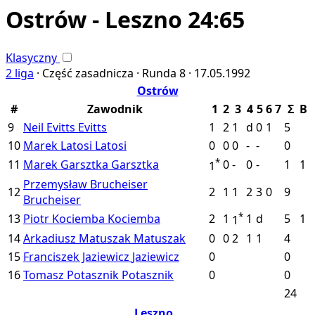
Ostrów - Leszno 24:65
Klasyczny
2 liga
·
Część zasadnicza ·
Runda 8 ·
17.05.1992
Ostrów
#
Zawodnik
1
2
3
4
5
6
7
Σ
B
9
Neil Evitts
Evitts
1
2
1
d
0
1
5
10
Marek Latosi
Latosi
0
0
0
-
-
0
*
11
Marek Garsztka
Garsztka
0
-
0
-
1
1
1
Przemysław Brucheiser
12
2
1
1
2
3
0
9
Brucheiser
*
13
Piotr Kociemba
Kociemba
2
1
1
d
5
1
1
14
Arkadiusz Matuszak
Matuszak
0
0
2
1
1
4
15
Franciszek Jaziewicz
Jaziewicz
0
0
16
Tomasz Potasznik
Potasznik
0
0
24
Leszno