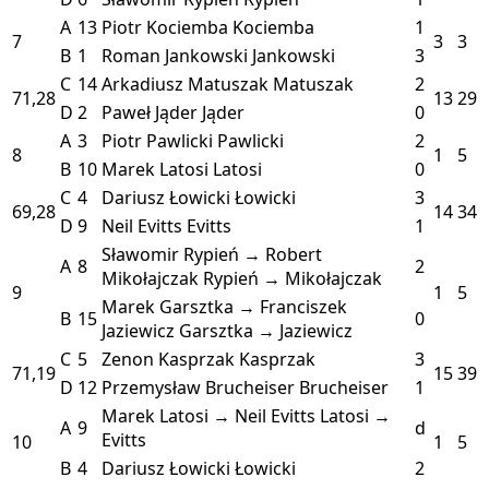
A
13
Piotr Kociemba
Kociemba
1
7
3
3
B
1
Roman Jankowski
Jankowski
3
C
14
Arkadiusz Matuszak
Matuszak
2
71,28
13
29
D
2
Paweł Jąder
Jąder
0
A
3
Piotr Pawlicki
Pawlicki
2
8
1
5
B
10
Marek Latosi
Latosi
0
C
4
Dariusz Łowicki
Łowicki
3
69,28
14
34
D
9
Neil Evitts
Evitts
1
Sławomir Rypień → Robert
A
8
2
Mikołajczak
Rypień → Mikołajczak
9
1
5
Marek Garsztka → Franciszek
B
15
0
Jaziewicz
Garsztka → Jaziewicz
C
5
Zenon Kasprzak
Kasprzak
3
71,19
15
39
D
12
Przemysław Brucheiser
Brucheiser
1
Marek Latosi → Neil Evitts
Latosi →
A
9
d
Evitts
10
1
5
B
4
Dariusz Łowicki
Łowicki
2