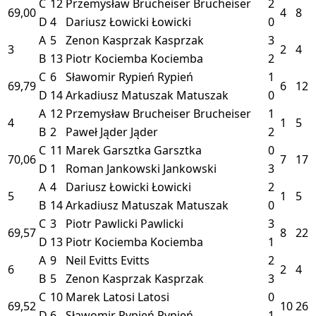
C
12
Przemysław Brucheiser
Brucheiser
2
69,00
4
8
D
4
Dariusz Łowicki
Łowicki
0
A
5
Zenon Kasprzak
Kasprzak
3
3
2
4
B
13
Piotr Kociemba
Kociemba
2
C
6
Sławomir Rypień
Rypień
1
69,79
6
12
D
14
Arkadiusz Matuszak
Matuszak
0
A
12
Przemysław Brucheiser
Brucheiser
1
4
1
5
B
2
Paweł Jąder
Jąder
2
C
11
Marek Garsztka
Garsztka
0
70,06
7
17
D
1
Roman Jankowski
Jankowski
3
A
4
Dariusz Łowicki
Łowicki
2
5
1
5
B
14
Arkadiusz Matuszak
Matuszak
0
C
3
Piotr Pawlicki
Pawlicki
3
69,57
8
22
D
13
Piotr Kociemba
Kociemba
1
A
9
Neil Evitts
Evitts
2
6
2
4
B
5
Zenon Kasprzak
Kasprzak
3
C
10
Marek Latosi
Latosi
0
69,52
10
26
D
6
Sławomir Rypień
Rypień
1