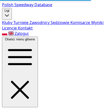
Polish Speed
way Database
Ligi
Kluby
Turnieje
Zawodnicy
Sędziowie
Komisarze
Wyniki
Licencje
Kontakt
Zaloguj
Otwórz menu główne