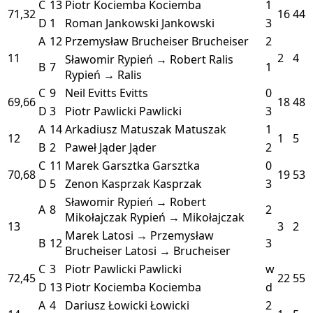
C
13
Piotr Kociemba
Kociemba
1
71,32
16
44
D
1
Roman Jankowski
Jankowski
3
A
12
Przemysław Brucheiser
Brucheiser
2
11
2
4
Sławomir Rypień → Robert Ralis
B
7
1
Rypień → Ralis
C
9
Neil Evitts
Evitts
0
69,66
18
48
D
3
Piotr Pawlicki
Pawlicki
3
A
14
Arkadiusz Matuszak
Matuszak
1
12
1
5
B
2
Paweł Jąder
Jąder
2
C
11
Marek Garsztka
Garsztka
0
70,68
19
53
D
5
Zenon Kasprzak
Kasprzak
3
Sławomir Rypień → Robert
A
8
2
Mikołajczak
Rypień → Mikołajczak
13
3
2
Marek Latosi → Przemysław
B
12
3
Brucheiser
Latosi → Brucheiser
C
3
Piotr Pawlicki
Pawlicki
w
72,45
22
55
D
13
Piotr Kociemba
Kociemba
d
A
4
Dariusz Łowicki
Łowicki
2