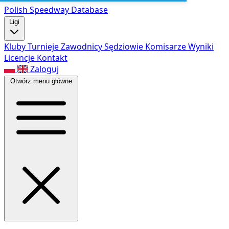
Polish Speed
way Database
Ligi
Kluby
Turnieje
Zawodnicy
Sędziowie
Komisarze
Wyniki
Licencje
Kontakt
Zaloguj
Otwórz menu główne