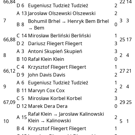
66,84
22
14
D
6
Eugeniusz Tudzież
Tudzież
2
A
13
Jarosław Olszewski
Olszewski
2
7
3
3
Bohumil Brhel → Henryk Bem
Brhel
B
8
0
→ Bem
C
14
Mirosław Berliński
Berliński
1
66,88
25
17
D
2
Dariusz Fliegert
Fliegert
3
A
3
Antoni Skupień
Skupień
3
8
2
4
B
10
Rafał Klein
Klein
0
C
4
Krzysztof Fliegert
Fliegert
1
66,12
27
21
D
9
John Davis
Davis
2
A
6
Eugeniusz Tudzież
Tudzież
1
9
2
4
B
11
Marvyn Cox
Cox
2
C
5
Mirosław Korbel
Korbel
3
67,09
29
25
D
12
Marek Dera
Dera
0
Rafał Klein → Jarosław Kalinowski
A
15
2
Klein → Kalinowski
10
5
1
B
4
Krzysztof Fliegert
Fliegert
1