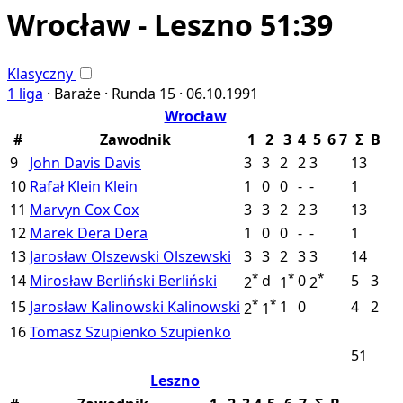
Wrocław - Leszno 51:39
Klasyczny
1 liga
·
Baraże ·
Runda 15 ·
06.10.1991
Wrocław
#
Zawodnik
1
2
3
4
5
6
7
Σ
B
9
John Davis
Davis
3
3
2
2
3
13
10
Rafał Klein
Klein
1
0
0
-
-
1
11
Marvyn Cox
Cox
3
3
2
2
3
13
12
Marek Dera
Dera
1
0
0
-
-
1
13
Jarosław Olszewski
Olszewski
3
3
2
3
3
14
*
*
*
14
Mirosław Berliński
Berliński
d
0
5
3
2
1
2
*
*
15
Jarosław Kalinowski
Kalinowski
1
0
4
2
2
1
16
Tomasz Szupienko
Szupienko
51
Leszno