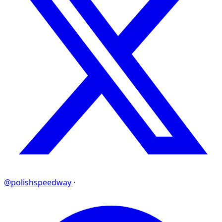
@polishspeedway
·