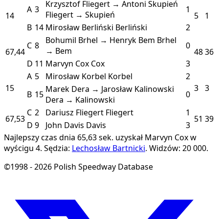
Krzysztof Fliegert → Antoni Skupień
A
3
1
Fliegert → Skupień
14
5
1
B
14
Mirosław Berliński
Berliński
2
Bohumil Brhel → Henryk Bem
Brhel
C
8
0
→ Bem
67,44
48
36
D
11
Marvyn Cox
Cox
3
A
5
Mirosław Korbel
Korbel
2
15
3
3
Marek Dera → Jarosław Kalinowski
B
15
0
Dera → Kalinowski
C
2
Dariusz Fliegert
Fliegert
1
67,53
51
39
D
9
John Davis
Davis
3
Najlepszy czas dnia 65,63 sek. uzyskał Marvyn Cox w
wyścigu 4.
Sędzia:
Lechosław Bartnicki
.
Widzów: 20 000.
©1998 - 2026 Polish Speedway Database