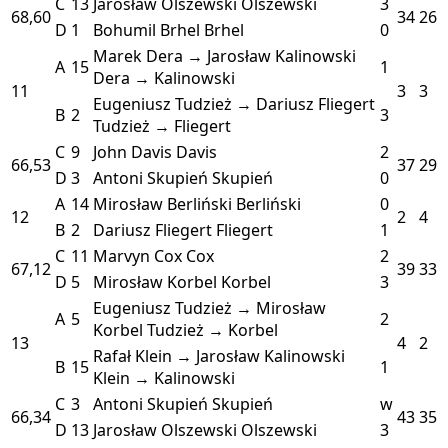
C
13
Jarosław Olszewski
Olszewski
3
68,60
34
26
D
1
Bohumil Brhel
Brhel
0
Marek Dera → Jarosław Kalinowski
A
15
1
Dera → Kalinowski
11
3
3
Eugeniusz Tudzież → Dariusz Fliegert
B
2
3
Tudzież → Fliegert
C
9
John Davis
Davis
2
66,53
37
29
D
3
Antoni Skupień
Skupień
0
A
14
Mirosław Berliński
Berliński
0
12
2
4
B
2
Dariusz Fliegert
Fliegert
1
C
11
Marvyn Cox
Cox
2
67,12
39
33
D
5
Mirosław Korbel
Korbel
3
Eugeniusz Tudzież → Mirosław
A
5
2
Korbel
Tudzież → Korbel
13
4
2
Rafał Klein → Jarosław Kalinowski
B
15
1
Klein → Kalinowski
C
3
Antoni Skupień
Skupień
w
66,34
43
35
D
13
Jarosław Olszewski
Olszewski
3