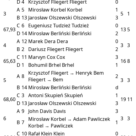
D
4
Krzysztof Fliegert
Fliegert
0
A
5
Mirosław Korbel
Korbel
1
3
5
1
B
13
Jarosław Olszewski
Olszewski
3
C
6
Eugeniusz Tudzież
Tudzież
0
67,93
13
5
D
14
Mirosław Berliński
Berliński
2
A
12
Marek Dera
Dera
0
4
3
3
B
2
Dariusz Fliegert
Fliegert
2
C
11
Marvyn Cox
Cox
3
65,63
16
8
D
1
Bohumil Brhel
Brhel
1
Krzysztof Fliegert → Henryk Bem
A
8
2
Fliegert → Bem
5
3
3
B
14
Mirosław Berliński
Berliński
d
C
3
Antoni Skupień
Skupień
1
68,60
19
11
D
13
Jarosław Olszewski
Olszewski
3
A
9
John Davis
Davis
3
6
3
3
Mirosław Korbel → Adam Pawliczek
B
7
1
Korbel → Pawliczek
C
10
Rafał Klein
Klein
0