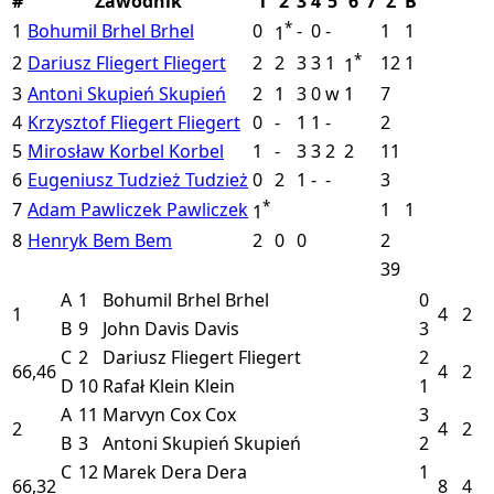
#
Zawodnik
1
2
3
4
5
6
7
Σ
B
*
1
Bohumil Brhel
Brhel
0
-
0
-
1
1
1
*
2
Dariusz Fliegert
Fliegert
2
2
3
3
1
12
1
1
3
Antoni Skupień
Skupień
2
1
3
0
w
1
7
4
Krzysztof Fliegert
Fliegert
0
-
1
1
-
2
5
Mirosław Korbel
Korbel
1
-
3
3
2
2
11
6
Eugeniusz Tudzież
Tudzież
0
2
1
-
-
3
*
7
Adam Pawliczek
Pawliczek
1
1
1
8
Henryk Bem
Bem
2
0
0
2
39
A
1
Bohumil Brhel
Brhel
0
1
4
2
B
9
John Davis
Davis
3
C
2
Dariusz Fliegert
Fliegert
2
66,46
4
2
D
10
Rafał Klein
Klein
1
A
11
Marvyn Cox
Cox
3
2
4
2
B
3
Antoni Skupień
Skupień
2
C
12
Marek Dera
Dera
1
66,32
8
4