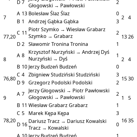
D
7
2
Głogowski → Pawłowski
A
13
Bolesław Ślaz
Ślaz
0
7
2
4
B
1
Andrzej Gąbka
Gąbka
3
Piotr Szymko → Wiesław Grabarz
C
11
2
Szymko → Grabarz
77,20
13
26
D
2
Sławomir Tronina
Tronina
1
Krzysztof Nurzyński → Andrzej Dyś
A
8
1
Nurzyński → Dyś
8
2
4
B
10
Jerzy Budzeń
Budzeń
0
C
4
Zbigniew Studziński
Studziński
3
76,80
15
30
D
9
Grzegorz Podolski
Podolski
2
Jerzy Głogowski → Piotr Pawłowski
A
7
2
Głogowski → Pawłowski
9
1
5
B
11
Wiesław Grabarz
Grabarz
1
C
5
Marek Kępa
Kępa
3
78,20
16
35
Dariusz Tracz → Dariusz Kowalski
D
16
0
Tracz → Kowalski
A
10
Jerzy Budzeń
Budzeń
1