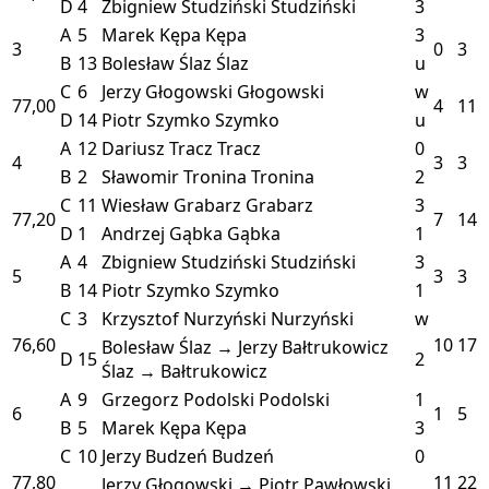
D
4
Zbigniew Studziński
Studziński
3
A
5
Marek Kępa
Kępa
3
3
0
3
B
13
Bolesław Ślaz
Ślaz
u
C
6
Jerzy Głogowski
Głogowski
w
77,00
4
11
D
14
Piotr Szymko
Szymko
u
A
12
Dariusz Tracz
Tracz
0
4
3
3
B
2
Sławomir Tronina
Tronina
2
C
11
Wiesław Grabarz
Grabarz
3
77,20
7
14
D
1
Andrzej Gąbka
Gąbka
1
A
4
Zbigniew Studziński
Studziński
3
5
3
3
B
14
Piotr Szymko
Szymko
1
C
3
Krzysztof Nurzyński
Nurzyński
w
76,60
10
17
Bolesław Ślaz → Jerzy Bałtrukowicz
D
15
2
Ślaz → Bałtrukowicz
A
9
Grzegorz Podolski
Podolski
1
6
1
5
B
5
Marek Kępa
Kępa
3
C
10
Jerzy Budzeń
Budzeń
0
77,80
11
22
Jerzy Głogowski → Piotr Pawłowski