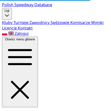
Polish Speed
way Database
Ligi
Kluby
Turnieje
Zawodnicy
Sędziowie
Komisarze
Wyniki
Licencje
Kontakt
Zaloguj
Otwórz menu główne