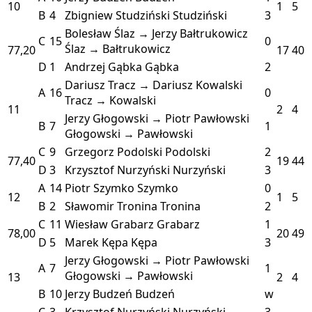
10
1
5
B
4
Zbigniew Studziński
Studziński
3
Bolesław Ślaz → Jerzy Bałtrukowicz
C
15
0
Ślaz → Bałtrukowicz
77,20
17
40
D
1
Andrzej Gąbka
Gąbka
2
Dariusz Tracz → Dariusz Kowalski
A
16
0
Tracz → Kowalski
11
2
4
Jerzy Głogowski → Piotr Pawłowski
B
7
1
Głogowski → Pawłowski
C
9
Grzegorz Podolski
Podolski
2
77,40
19
44
D
3
Krzysztof Nurzyński
Nurzyński
3
A
14
Piotr Szymko
Szymko
0
12
1
5
B
2
Sławomir Tronina
Tronina
2
C
11
Wiesław Grabarz
Grabarz
1
78,00
20
49
D
5
Marek Kępa
Kępa
3
Jerzy Głogowski → Piotr Pawłowski
A
7
1
Głogowski → Pawłowski
13
2
4
B
10
Jerzy Budzeń
Budzeń
w
C
3
Krzysztof Nurzyński
Nurzyński
3