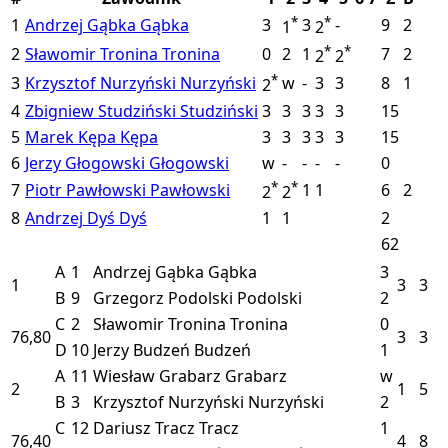
*
*
1
Andrzej Gąbka
Gąbka
3
3
-
9
2
1
2
*
*
2
Sławomir Tronina
Tronina
0
2
1
7
2
2
2
*
3
Krzysztof Nurzyński
Nurzyński
w
-
3
3
8
1
2
4
Zbigniew Studziński
Studziński
3
3
3
3
3
15
5
Marek Kępa
Kępa
3
3
3
3
3
15
6
Jerzy Głogowski
Głogowski
w
-
-
-
-
0
*
*
7
Piotr Pawłowski
Pawłowski
1
1
6
2
2
2
8
Andrzej Dyś
Dyś
1
1
2
62
A
1
Andrzej Gąbka
Gąbka
3
1
3
3
B
9
Grzegorz Podolski
Podolski
2
C
2
Sławomir Tronina
Tronina
0
76,80
3
3
D
10
Jerzy Budzeń
Budzeń
1
A
11
Wiesław Grabarz
Grabarz
w
2
1
5
B
3
Krzysztof Nurzyński
Nurzyński
2
C
12
Dariusz Tracz
Tracz
1
76,40
4
8