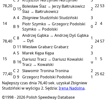
78,20
22
53
Bolesław Ślaz → Jerzy Bałtrukowicz
D
15
2
Ślaz → Bałtrukowicz
A
4
Zbigniew Studziński
Studziński
3
14
2
4
Piotr Szymko → Grzegorz Podolski
B
9
0
Szymko → Podolski
Andrzej Gąbka → Andrzej Dyś
Gąbka
C
8
1
→ Dyś
78,40
24
57
D
11
Wiesław Grabarz
Grabarz
2
A
5
Marek Kępa
Kępa
3
15
1
5
Dariusz Tracz → Dariusz Kowalski
B
16
u
Tracz → Kowalski
C
2
Sławomir Tronina
Tronina
2
77,40
25
62
D
9
Grzegorz Podolski
Podolski
1
Najlepszy czas dnia 76,40 sek. uzyskał Zbigniew
Studziński w wyścigu 2.
Sędzia:
Irena Nadolna
.
©1998 - 2026 Polish Speedway Database