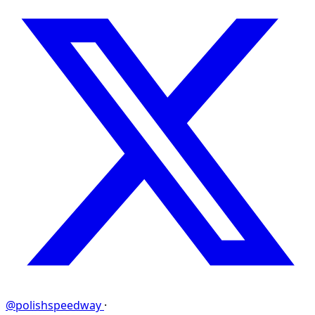
@polishspeedway
·