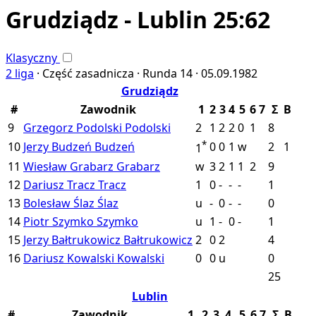
Grudziądz - Lublin 25:62
Klasyczny
2 liga
·
Część zasadnicza ·
Runda 14 ·
05.09.1982
Grudziądz
#
Zawodnik
1
2
3
4
5
6
7
Σ
B
9
Grzegorz Podolski
Podolski
2
1
2
2
0
1
8
*
10
Jerzy Budzeń
Budzeń
0
0
1
w
2
1
1
11
Wiesław Grabarz
Grabarz
w
3
2
1
1
2
9
12
Dariusz Tracz
Tracz
1
0
-
-
-
1
13
Bolesław Ślaz
Ślaz
u
-
0
-
-
0
14
Piotr Szymko
Szymko
u
1
-
0
-
1
15
Jerzy Bałtrukowicz
Bałtrukowicz
2
0
2
4
16
Dariusz Kowalski
Kowalski
0
0
u
0
25
Lublin
#
Zawodnik
1
2
3
4
5
6
7
Σ
B